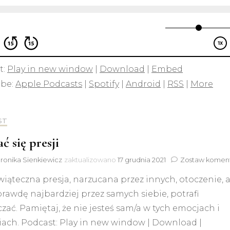
t:
Play in new window
|
Download
|
Embed
ibe:
Apple Podcasts
|
Spotify
|
Android
|
RSS
|
More
ST
ć się presji
ronika Sienkiewicz
zaktualizowano
17 grudnia 2021
Zostaw komen
iąteczna presja, narzucana przez innych, otoczenie, 
rawdę najbardziej przez samych siebie, potrafi
czać. Pamiętaj, że nie jesteś sam/a w tych emocjach i
iach. Podcast: Play in new window | Download |