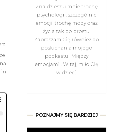
Znajdziesz u mnie trochę
psychologii, szczególnie
emocji, trochę mody oraz
życia tak po prostu.
Zapraszam Cię również do
do
arz
posłuchania mojego
Obfitość
rze
podkastu "Między
 na
emocjami". Witaj, miło Cię
 in
widzieć:)
|
POZNAJMY SIĘ BARDZIEJ
Odtwarzacz