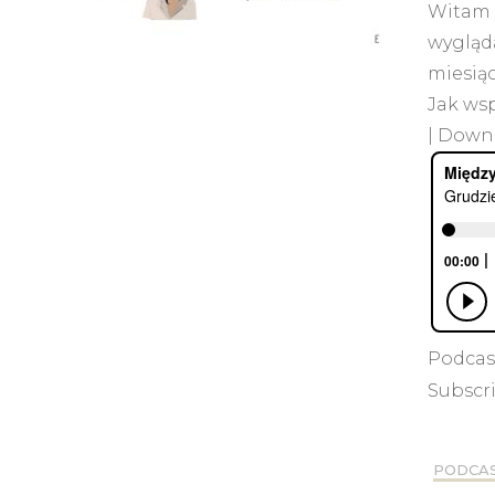
Witam 
wygląda
miesiąc
Jak ws
| Downl
Podcas
Subscr
PODCA