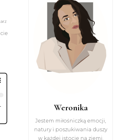
do
arz
Jesteście
cie
wspaniali!
Weronika
Jestem miłośniczką emocji,
natury i poszukiwania duszy
w każdej istocie na ziemi.