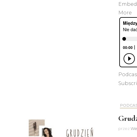
EmbedSu
More
Podcas
Subscr
PODCA
Grud
przez
We