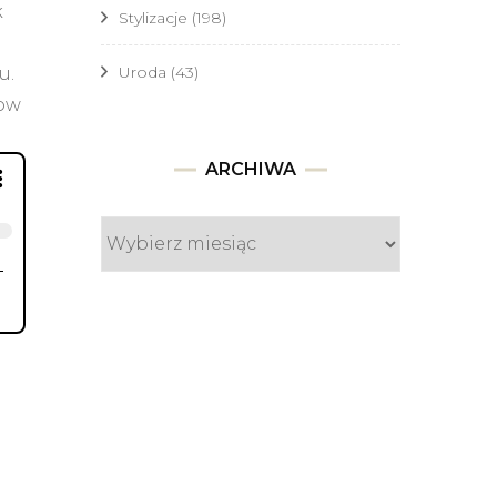
k
Stylizacje
(198)
Uroda
(43)
u.
dow
Archiwa
ARCHIWA