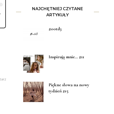
NAJCHĘTNIEJ CZYTANE
ARTYKUŁY
#ootd3
Inspirują mnie… #11
do
tarz
Nie
Piękne słowa na nowy
a
dać
tydzień #15
się
presji