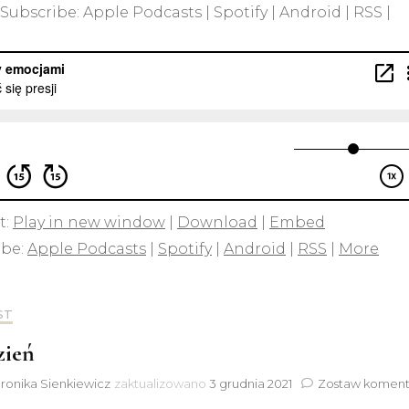
bscribe: Apple Podcasts | Spotify | Android | RSS |
t:
Play in new window
|
Download
|
Embed
ibe:
Apple Podcasts
|
Spotify
|
Android
|
RSS
|
More
ST
zień
ronika Sienkiewicz
zaktualizowano
3 grudnia 2021
Zostaw koment