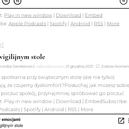
t:
Play in new window
|
Download
|
Embed
ibe:
Apple Podcasts
|
Spotify
|
Android
|
RSS
|
More
ST
wigilijnym stole
ronika Sienkiewicz
zaktualizowano
21 grudnia 2021
Zostaw komen
 spotkania przy świątecznym stole (ale nie tylko)
ją, że czujemy dyskomfort?Posłuchaj jak możesz sobi
poczuć spokój, przynajmniej spróbować go poczuć.
t: Play in new window | Download | EmbedSubscribe:
odcasts | Spotify | Android | RSS | More