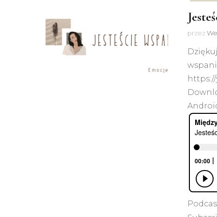
Jesteś
przez
We
Dziękuj
wspania
https:/
Downlo
Android
Podcas