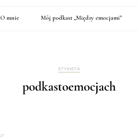
O mnie
Mój podkast „Między emocjami”
ETYKIETA
podkastoemocjach
ST