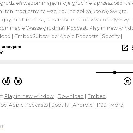
grudzień wspominając moje grudnie z przeszłości. Ja
ł ten magiczny, ze względu na zbliżające się Święta,
 gdy miałam kilka, kilkanaście lat oraz w dorosłym życi
pominacie Wasze grudnie? Podcast: Play in new win
oad | EmbedSubscribe: Apple Podcasts | Spotify | …
t:
Play in new window
|
Download
|
Embed
ibe:
Apple Podcasts
|
Spotify
|
Android
|
RSS
|
More
ST