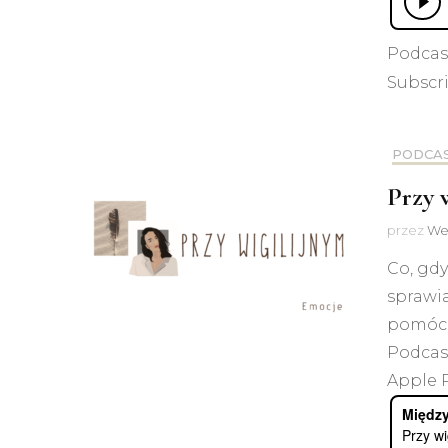
Podcas
Subscr
PODCA
Przy 
przez
We
Co, gdy
sprawia
pomóc 
Podcas
Apple P