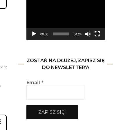
video
00:00
04:24
ZOSTAŃ NA DŁUŻEJ, ZAPISZ SIĘ
do
tarz
DO NEWSLETTER’A
Przy
wigilijnym
Email
*
stole
e