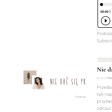
Podcas
Subscr
PODCA
Nie da
przez
We
Przedśw
tak nap
przytła
odczuc