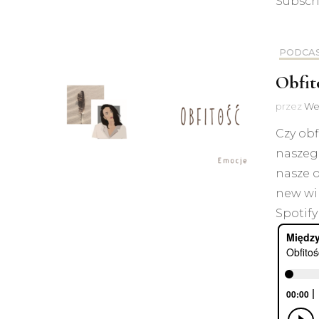
Subscr
PODCA
Obfit
przez
We
Czy obf
naszeg
nasze o
new wi
Spotify