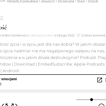
ibe:
Apple Podcasts
|
Spotify
|
Android
|
RSS
|
More
ST
ość
ronika Sienkiewicz
zaktualizowano
4 lutego 2022
Zostaw koment
itość życia i w życiu jest dla nas dobra? W jakim obsza
o życia nadmiar nie ma negatywnego wpływu na nas,
toczenie a w jakim działa destrukcyjnie? Podcast: Play
ndow | Download | EmbedSubscribe: Apple Podcasts 
 | Android …