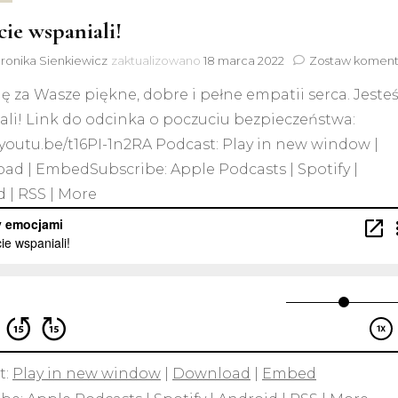
cie wspaniali!
ronika Sienkiewicz
zaktualizowano
18 marca 2022
Zostaw koment
ę za Wasze piękne, dobre i pełne empatii serca. Jesteś
li! Link do odcinka o poczuciu bezpieczeństwa:
/youtu.be/t16PI-1n2RA Podcast: Play in new window |
ad | EmbedSubscribe: Apple Podcasts | Spotify |
 | RSS | More
t:
Play in new window
|
Download
|
Embed