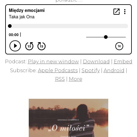
Podcast:
Play in new window
|
Download
|
Embed
Subscribe:
Apple Podcasts
|
Spotify
|
Android
|
RSS
|
More