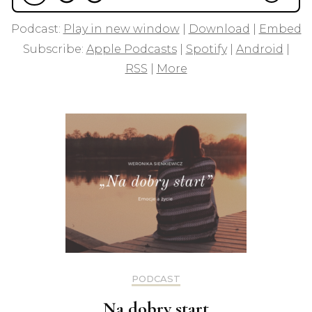
Podcast:
Play in new window
|
Download
|
Embed
Subscribe:
Apple Podcasts
|
Spotify
|
Android
|
RSS
|
More
PODCAST
Na dobry start