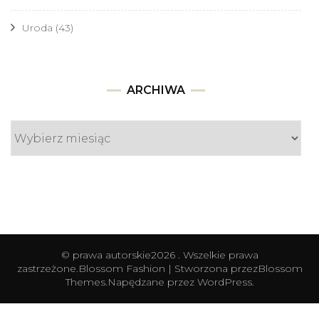
Uroda
(43)
Archiwa
ARCHIWA
© prawa autorskie2026
. Wszelkie prawa
zastrzeżone.
Blossom Fashion | Stworzona przez
Blossom
Themes
.Napędzane przez
WordPress
.