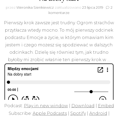
przez
Weronika Sienkiewicz
zaktualizowano
23 lipca 2019
2
do
komentarze
Na
Pierwszy krok zawsze jest trudny. Ogrom strachów
dobry
start
przytłacza wtedy mocno. To mój pierwszy odcinek
podcastu Emocje a życie, w którym omawiam kim
jestem i czego możesz się spodziewać w dalszych
odcinkach. Dzielę się również tym, jak trudno
byłoby mi zrobić właśnie ten pierwszy krok w …
Podcast:
Play in new window
|
Download
|
Embed
Subscribe:
Apple Podcasts
|
Spotify
|
Android
|