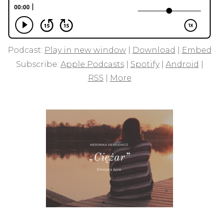
Podcast:
Play in new window
|
Download
|
Embed
Subscribe:
Apple Podcasts
|
Spotify
|
Android
|
RSS
|
More