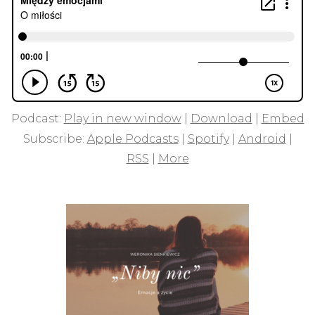
Podcast:
Play in new window
|
Download
|
Embed
Subscribe:
Apple Podcasts
|
Spotify
|
Android
|
RSS
|
More