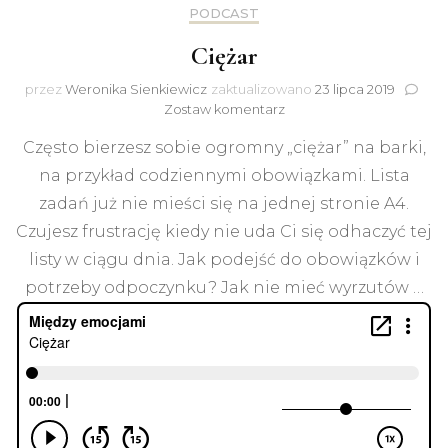
PODCAST
Ciężar
przez
Weronika Sienkiewicz
zaktualizowano
23 lipca 2019
do
Zostaw komentarz
Ciężar
Często bierzesz sobie ogromny „ciężar” na barki,
na przykład codziennymi obowiązkami. Lista
zadań już nie mieści się na jednej stronie A4.
Czujesz frustrację kiedy nie uda Ci się odhaczyć tej
listy w ciągu dnia. Jak podejść do obowiązków i
potrzeby odpoczynku? Jak nie mieć wyrzutów …