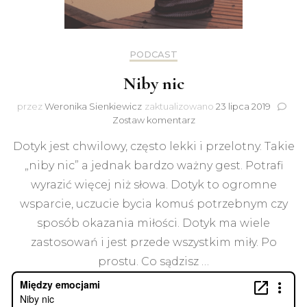
PODCAST
Niby nic
przez
Weronika Sienkiewicz
zaktualizowano
23 lipca 2019
do
Zostaw komentarz
Niby
Dotyk jest chwilowy, często lekki i przelotny. Takie
nic
„niby nic” a jednak bardzo ważny gest. Potrafi
wyrazić więcej niż słowa. Dotyk to ogromne
wsparcie, uczucie bycia komuś potrzebnym czy
sposób okazania miłości. Dotyk ma wiele
zastosowań i jest przede wszystkim miły. Po
prostu. Co sądzisz …