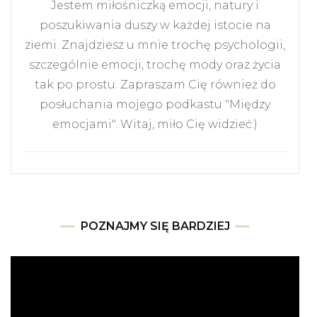
Jestem miłośniczką emocji, natury i
poszukiwania duszy w każdej istocie na
ziemi. Znajdziesz u mnie trochę psychologii,
szczególnie emocji, trochę mody oraz życia
tak po prostu. Zapraszam Cię również do
posłuchania mojego podkastu "Między
emocjami". Witaj, miło Cię widzieć:)
POZNAJMY SIĘ BARDZIEJ
Odtwarzacz
video