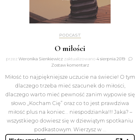
PODCAST
O miłości
przez
Weronika Sienkiewicz
zaktualizowano
4 sierpnia 2019
do
Zostaw komentarz
O
Miłość to najpiękniejsze uczucie na świecie! O tym
miłości
dlaczego trzeba mieć szacunek do miłości,
dlaczego warto mieć pewność zanim wypowie się
słowo „Kocham Cię” oraz co to jest prawdziwa
miłość plus na koniec… niespodzianka!!! Jaka? –
wszystkiego dowiesz się w dziewiątym spotkaniu
podkastowym. Wierzysz w …