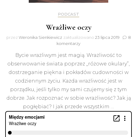
PODCAST
Wrażliwe oczy
przez
Weronika Sienkiewicz
zaktualizowano
23 lipca 2019
8
do
komentarzy
Wrażliwe
Bycie wrażliwym jest magią. Wrażliwość to
oczy
obserwowanie świata poprzez „różowe okulary”,
dostrzeganie piękna i pokładów cudowności w
codziennym życiu. Każda wrażliwość jest w
porządku, jeśli tylko my sami czujemy się z tym
dobrze. Jak rozpoznać w sobie wrażliwość? Jak ją
pogłębiać? I jak przede wszystkim …