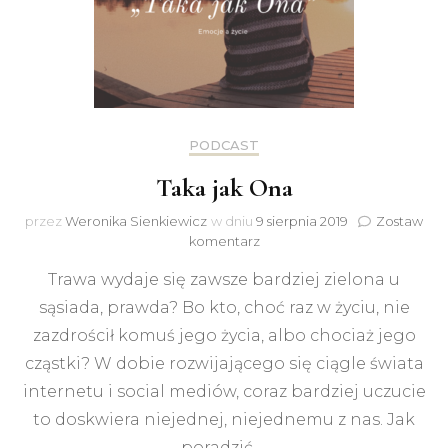
PODCAST
Taka jak Ona
przez
Weronika Sienkiewicz
w dniu
9 sierpnia 2019
Zostaw
do
komentarz
Taka
Trawa wydaje się zawsze bardziej zielona u
jak
Ona
sąsiada, prawda? Bo kto, choć raz w życiu, nie
zazdrościł komuś jego życia, albo chociaż jego
cząstki? W dobie rozwijającego się ciągle świata
internetu i social mediów, coraz bardziej uczucie
to doskwiera niejednej, niejednemu z nas. Jak
poradzić …