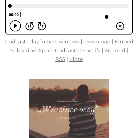
Podcast:
Play in new window
|
Download
|
Embed
Subscribe:
Apple Podcasts
|
Spotify
|
Android
|
RSS
|
More