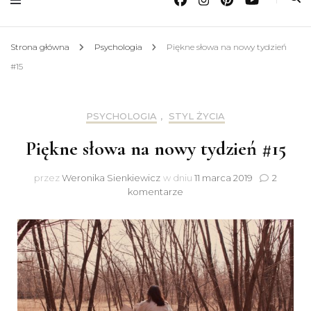
Strona główna
Psychologia
Piękne słowa na nowy tydzień
#15
PSYCHOLOGIA
,
STYL ŻYCIA
Piękne słowa na nowy tydzień #15
przez
Weronika Sienkiewicz
w dniu
11 marca 2019
2
do
komentarze
Piękne
słowa
na
nowy
tydzień
#15