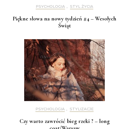
PSYCHOLOGIA
,
STYL ŻYCIA
Piękne słowa na nowy tydzień #4 – Wesołych
Świąt
PSYCHOLOGIA
,
STYLIZACJE
Czy warto zawrócić bieg rzeki ? – long
coat/Warsaw