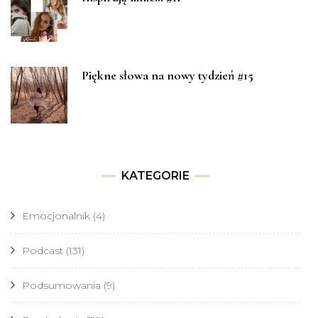
Piękne słowa na nowy tydzień #15
KATEGORIE
Emocjonalnik
(4)
Podcast
(131)
Podsumowania
(9)