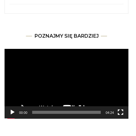
POZNAJMY SIĘ BARDZIEJ
Odtwarzacz
video
00:00
04:24