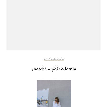
STYLIZACJE
#ootd22 – późno-letnio