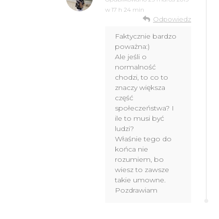
w 17 h 24 min
Odpowiedz
Faktycznie bardzo
poważna:)
Ale jeśli o
normalność
chodzi, to co to
znaczy większa
część
społeczeństwa? I
ile to musi być
ludzi?
Właśnie tego do
końca nie
rozumiem, bo
wiesz to zawsze
takie umowne.
Pozdrawiam