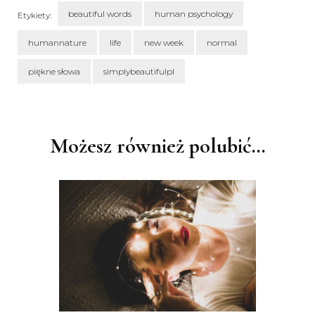
beautiful words
human psychology
Etykiety:
humannature
life
new week
normal
piękne słowa
simplybeautifulpl
Nawigacja
wpisu
Możesz również polubić…