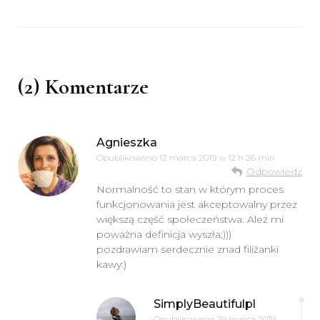
(2) Komentarze
Agnieszka
Opublikowano
12 marca 2019 w 12 h 26 min
Odpowiedz
Normalność to stan w którym proces
funkcjonowania jest akceptowalny przez
większą część społeczeństwa. Ależ mi
poważna definicja wyszła;)))
pozdrawiam serdecznie znad filiżanki
kawy:)
SimplyBeautifulpl
Opublikowano
29 marca 2019