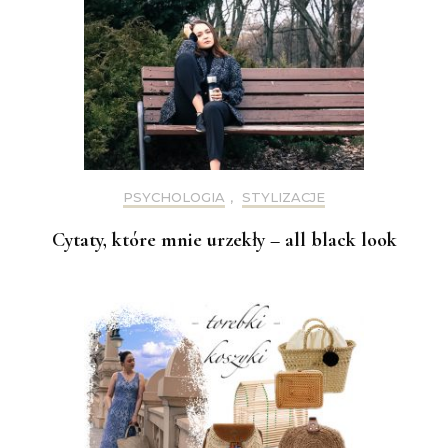
PSYCHOLOGIA
,
STYLIZACJE
Cytaty, które mnie urzekły – all black look