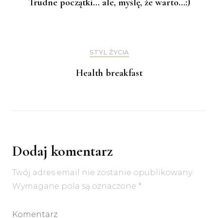
Trudne początki… ale, myślę, że warto…:)
STYL ŻYCIA
Health breakfast
Dodaj komentarz
Twój adres email nie zostanie opublikowany.
Wymagane pola są oznaczone
*
Komentarz