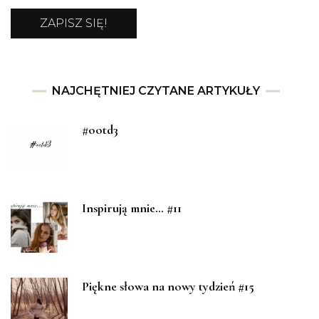
NAJCHĘTNIEJ CZYTANE ARTYKUŁY
#ootd3
Inspirują mnie… #11
Piękne słowa na nowy tydzień #15