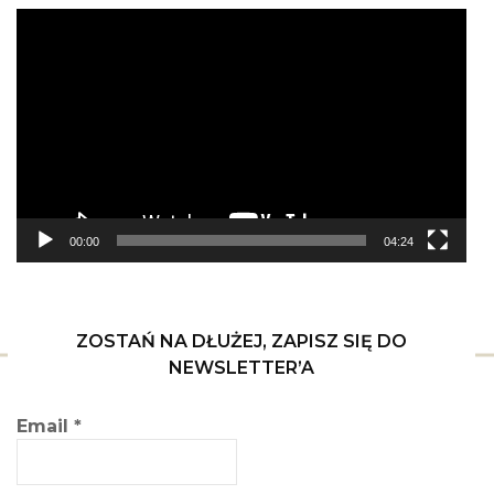
Odtwarzacz
video
00:00
04:24
ZOSTAŃ NA DŁUŻEJ, ZAPISZ SIĘ DO
NEWSLETTER’A
Email
*