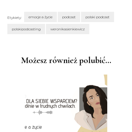
emocje a życie
podcast
polski podcast
Etykiety:
polskipodcasting
weronikasienkiewicz
Nawigacja
wpisu
Możesz również polubić…