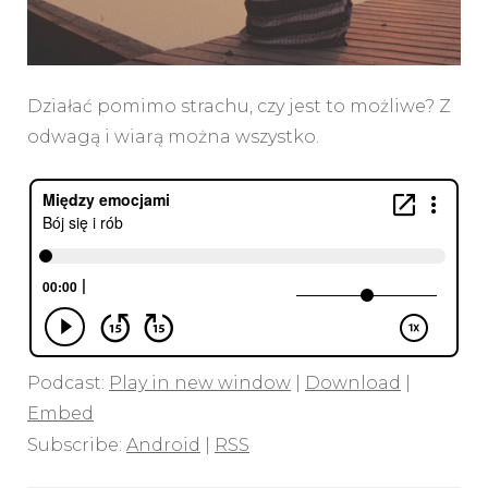
Działać pomimo strachu, czy jest to możliwe? Z
odwagą i wiarą można wszystko.
Podcast:
Play in new window
|
Download
|
Embed
Subscribe:
Android
|
RSS