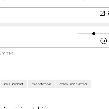
Embed
polskipodcast
psychoterapia
weronikasienkiewicz