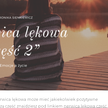
erwica lękowa może mieć jakiekolwiek pozytywne
zą część znajdziesz pod linkiem
nerwica lękowa część 1