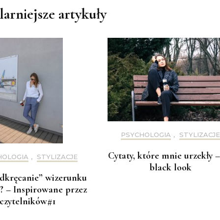
arniejsze artykuły
PSYCHOLOGIA
,
STYLIZACJE
Cytaty, które mnie urzekły –
HOLOGIA
,
STYLIZACJE
black look
dkręcanie” wizerunku
? – Inspirowane przez
czytelników#1