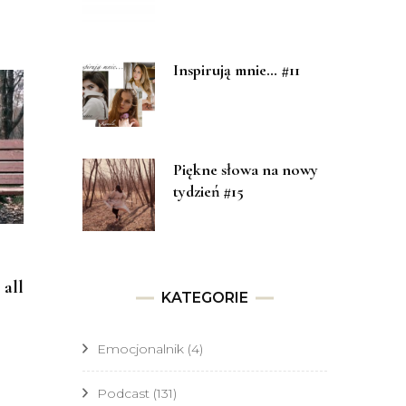
Inspirują mnie… #11
Piękne słowa na nowy
tydzień #15
 all
KATEGORIE
Emocjonalnik
(4)
Podcast
(131)