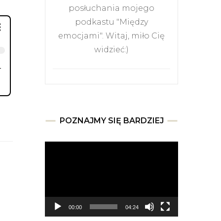
posłuchania mojego
podkastu "Między
emocjami". Witaj, miło Cię
widzieć:)
POZNAJMY SIĘ BARDZIEJ
Odtwarzacz
video
00:00
04:24