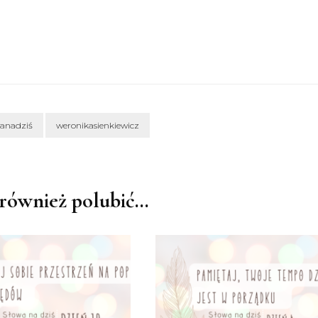
wanadziś
weronikasienkiewicz
również polubić…