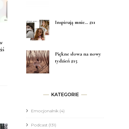
Inspirują mnie… #11
 w
iś
Piękne słowa na nowy
tydzień #15
KATEGORIE
Emocjonalnik
(4)
Podcast
(131)