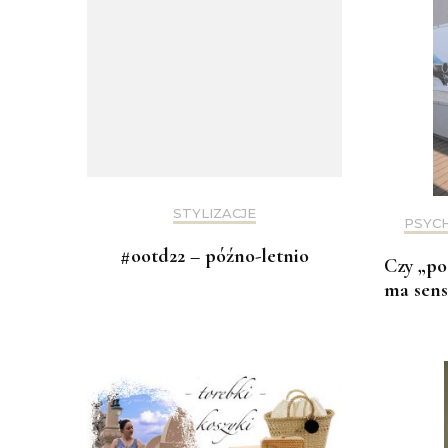
STYLIZACJE
PSYC
#ootd22 – późno-letnio
Czy „po
ma sens