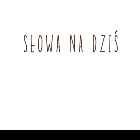
/
#4
Słowa
na
dziś