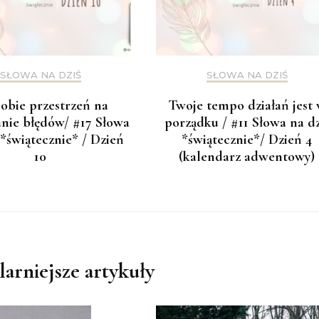
SŁOWA NA DZIŚ
SŁOWA NA DZIŚ
sobie przestrzeń na
Twoje tempo działań jest
anie błędów/ #17 Słowa
porządku / #11 Słowa na dz
 *świątecznie* / Dzień
*świątecznie*/ Dzień 4
10
(kalendarz adwentowy)
arniejsze artykuły