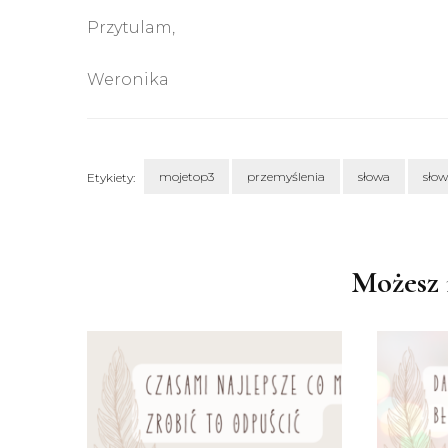
Przytulam,
Weronika
mojetop3
przemyślenia
słowa
sło
Etykiety:
Nawigacja
wpisu
Możesz 