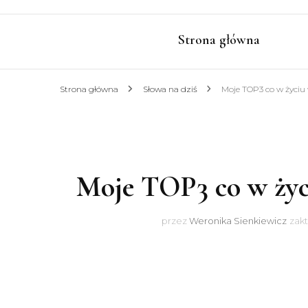
Strona główna
Strona główna
Słowa na dziś
Moje TOP3 co w życiu 
Moje TOP3 co w życi
przez
Weronika Sienkiewicz
zak