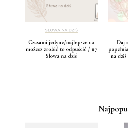
SŁOWA NA DZIŚ
Czasami jedyne/najlepsze co
Daj 
możesz zrobić to odpuścić / #7
popełni
Słowa na dziś
na dziś
Najpopul