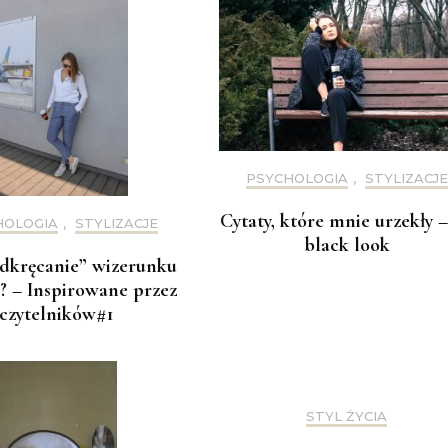
PSYCHOLOGIA
,
STYLIZACJE
Cytaty, które mnie urzekły –
HOLOGIA
,
STYLIZACJE
black look
dkręcanie” wizerunku
? – Inspirowane przez
czytelników#1
STYL ŻYCIA