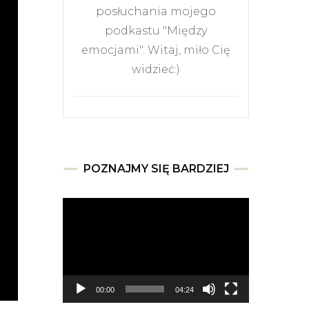
posłuchania mojego
podkastu "Między
emocjami". Witaj, miło Cię
widzieć:)
POZNAJMY SIĘ BARDZIEJ
Odtwarzacz
video
00:00
04:24