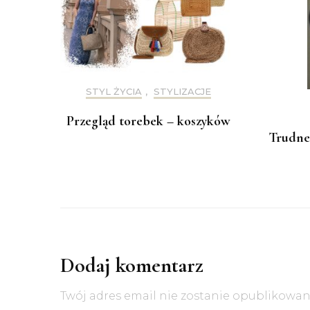
STYL ŻYCIA
,
STYLIZACJE
Przegląd torebek – koszyków
Trudne 
Dodaj komentarz
Twój adres email nie zostanie opublikowan