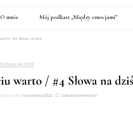
O mnie
Mój podkast „Między emocjami”
warto / #4 Słowa na dziś
SŁOWA NA DZIŚ
u warto / #4 Słowa na dzi
do
tualizowano
5 września 2022
Zostaw komentarz
Moje
TOP3
co
w
życiu
warto