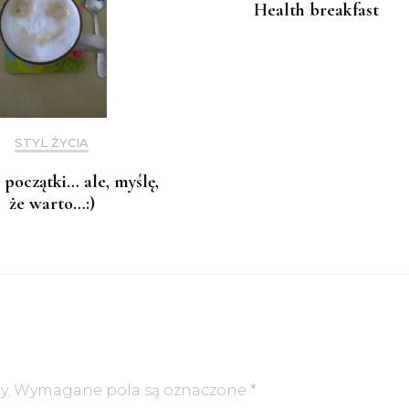
Health breakfast
STYL ŻYCIA
początki… ale, myślę,
że warto…:)
y.
Wymagane pola są oznaczone
*