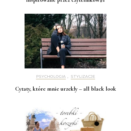
Inspirowane przez czytelników#1
PSYCHOLOGIA
,
STYLIZACJE
Cytaty, które mnie urzekły – all black look