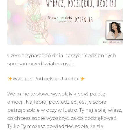
Słowa
na
dziś
*świątecznie*
/
Dzień
13
Cześć trzynastego dnia naszych codziennych
spotkań przedświątecznych.
Wybacz, Podziękuj, Ukochaj
We mnie te słowa wywołały kiedyś paletę
emocji. Najlepiej powiedzieć jest je sobie
patrząc sobie w oczy w lustro. Ty najlepiej wiesz,
co chcesz sobie wybaczyć, za co podziękować.
Tylko Ty możesz powiedzieć sobie, że się