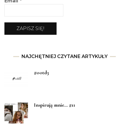
Email
*
NAJCHĘTNIEJ CZYTANE ARTYKUŁY
#ootd3
Inspirują mnie… #11