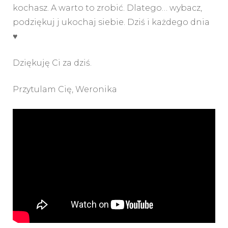
kochasz. A warto to zrobić. Dlatego… wybacz,
podziękuj j ukochaj siebie. Dziś i każdego dnia
♥️
Dziękuję Ci za dziś.
Przytulam Cię, Weronika