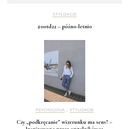
STYLIZACJE
#ootd22 – późno-letnio
PSYCHOLOGIA
,
STYLIZACJE
Czy „podkręcanie” wizerunku ma sens? –