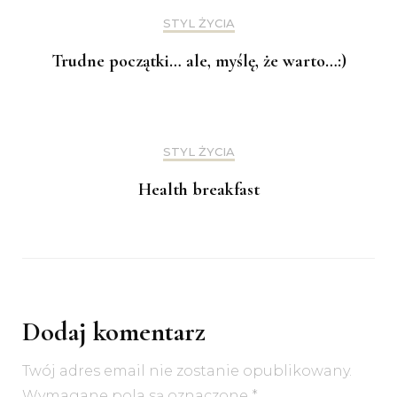
STYL ŻYCIA
Trudne początki… ale, myślę, że warto…:)
STYL ŻYCIA
Health breakfast
Dodaj komentarz
Twój adres email nie zostanie opublikowany.
Wymagane pola są oznaczone
*