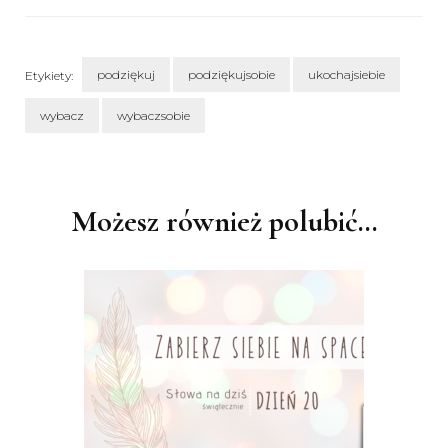
podziękuj
podziękujsobie
ukochajsiebie
Etykiety:
wybacz
wybaczsobie
Nawigacja
wpisu
Możesz również polubić…