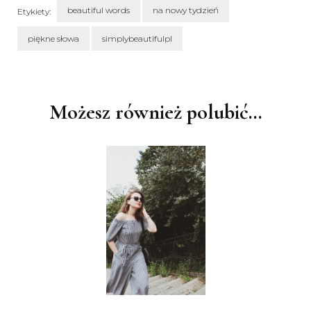
beautiful words
na nowy tydzień
Etykiety:
piękne słowa
simplybeautifulpl
Nawigacja
wpisu
Możesz również polubić…