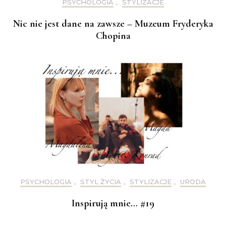
PSYCHOLOGIA
,
STYLIZACJE
Nic nie jest dane na zawsze – Muzeum Fryderyka
Chopina
PSYCHOLOGIA
,
STYL ŻYCIA
,
STYLIZACJE
,
URODA
Inspirują mnie… #19