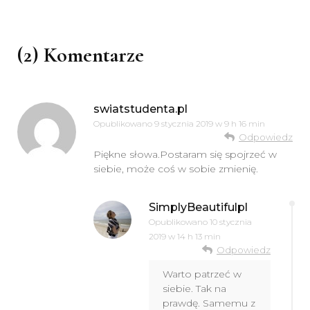
(2) Komentarze
swiatstudenta.pl
Opublikowano
9 stycznia 2019 w 9 h 16 min
Odpowiedz
Piękne słowa.Postaram się spojrzeć w
siebie, może coś w sobie zmienię.
SimplyBeautifulpl
Opublikowano
10 stycznia
2019 w 14 h 13 min
Odpowiedz
Warto patrzeć w
siebie. Tak na
prawdę. Samemu z