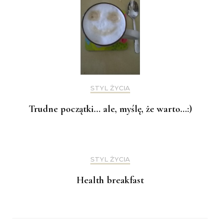
STYL ŻYCIA
Trudne początki… ale, myślę, że warto…:)
STYL ŻYCIA
Health breakfast