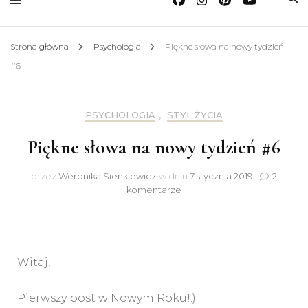
Strona główna
Psychologia
Piękne słowa na nowy tydzień
#6
PSYCHOLOGIA
,
STYL ŻYCIA
Piękne słowa na nowy tydzień #6
przez
Weronika Sienkiewicz
w dniu
7 stycznia 2019
2
do
komentarze
Piękne
słowa
na
nowy
tydzień
Witaj,
#6
Pierwszy post w Nowym Roku!:)