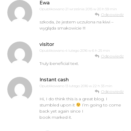
Ewa
Opublikowano
21 września 2015 w 20 h 59 min
Odpowiedz
szkoda, że jestem uczulona na kiwi –
wygląda smakowicie !!!
visitor
Opublikowano
4 lutego 2016 w 6 h 25 min
Odpowiedz
Truly beneficial text.
Instant cash
Opublikowano
13 lutego 2016 w 22 h 33 min
Odpowiedz
Hi, I do think this is a great blog. I
stumbled upon it
I’m going to come
back yet again since I
book marked it.