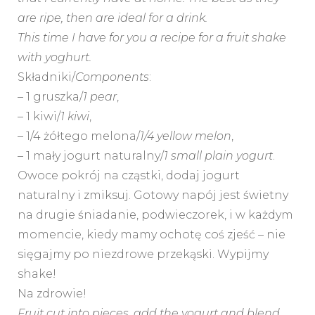
are ripe, then are ideal for a drink.
This time I have for you a recipe for a fruit shake
with yoghurt.
Składniki/
Components
:
– 1 gruszka/
1 pear
,
– 1 kiwi/
1 kiwi
,
– 1/4 żółtego melona/
1/4 yellow melon
,
– 1 mały jogurt naturalny/
1 small plain yogurt
.
Owoce pokrój na cząstki, dodaj jogurt
naturalny i zmiksuj. Gotowy napój jest świetny
na drugie śniadanie, podwieczorek, i w każdym
momencie, kiedy mamy ochotę coś zjeść – nie
sięgajmy po niezdrowe przekąski. Wypijmy
shake!
Na zdrowie!
Fruit cut into pieces, add the yogurt and blend.