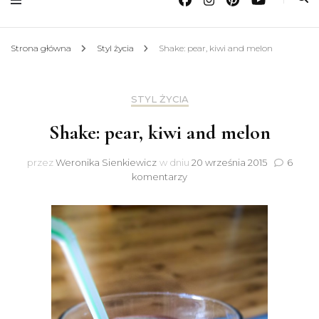
Strona główna
Styl życia
Shake: pear, kiwi and melon
STYL ŻYCIA
Shake: pear, kiwi and melon
przez
Weronika Sienkiewicz
w dniu
20 września 2015
6
do
komentarzy
Shake:
pear,
kiwi
and
melon