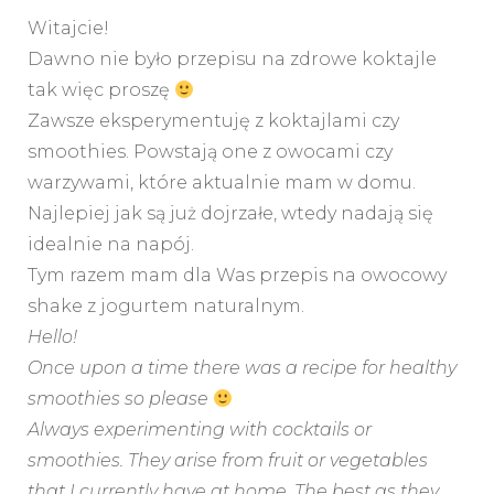
Witajcie!
Dawno nie było przepisu na zdrowe koktajle
tak więc proszę
Zawsze eksperymentuję z koktajlami czy
smoothies. Powstają one z owocami czy
warzywami, które aktualnie mam w domu.
Najlepiej jak są już dojrzałe, wtedy nadają się
idealnie na napój.
Tym razem mam dla Was przepis na owocowy
shake z jogurtem naturalnym.
Hello!
Once upon a time there was a recipe for healthy
smoothies so please
Always experimenting with cocktails or
smoothies. They arise from fruit or vegetables
that I currently have at home. The best as they