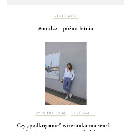
STYLIZACJE
#ootd22 – późno-letnio
PSYCHOLOGIA
,
STYLIZACJE
Czy „podkręcanie” wizerunku ma sens? –