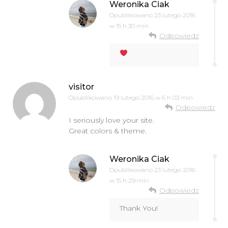
Weronika Ciak
Opublikowano
23 lutego 2016
w 15 h 30 min
Odpowiedz
visitor
Opublikowano
19 lutego 2016 w 6 h 03 min
Odpowiedz
I seriously love your site.
Great colors & theme.
Weronika Ciak
Opublikowano
23 lutego 2016
w 15 h 29 min
Odpowiedz
Thank You!