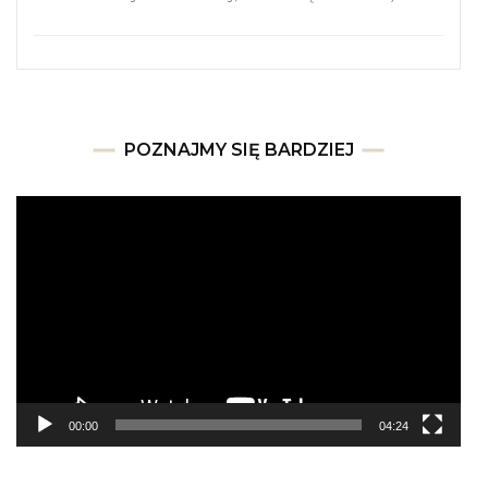
POZNAJMY SIĘ BARDZIEJ
Odtwarzacz
video
00:00
04:24