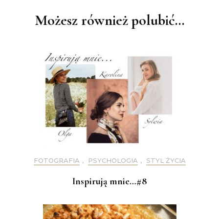
Możesz również polubić…
FOTOGRAFIA
,
PSYCHOLOGIA
,
STYL ŻYCIA
Inspirują mnie…#8