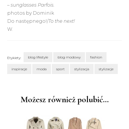
– sunglasses Parfois.
photos by Dominik
Do następnego!/
To the next!
W.
blog lifestyle
blog modowy
fashion
Etykiety:
inspiracje
moda
sport
stylizacja
stylizacje
Nawigacja
wpisu
Możesz również polubić…