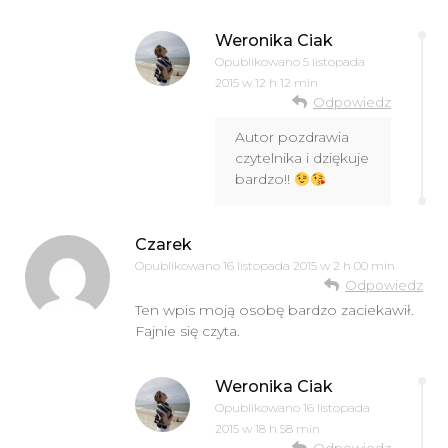
Weronika Ciak
Opublikowano
5 listopada
2015 w 12 h 12 min
Odpowiedz
Autor pozdrawia
czytelnika i dziękuje
bardzo!!
Czarek
Opublikowano
16 listopada 2015 w 2 h 00 min
Odpowiedz
Ten wpis moją osobę bardzo zaciekawił.
Fajnie się czyta.
Weronika Ciak
Opublikowano
16 listopada
2015 w 18 h 58 min