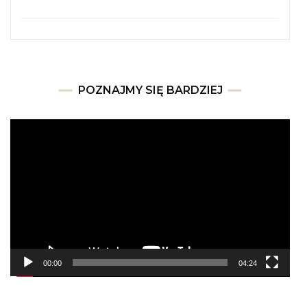
POZNAJMY SIĘ BARDZIEJ
Odtwarzacz
video
00:00
04:24