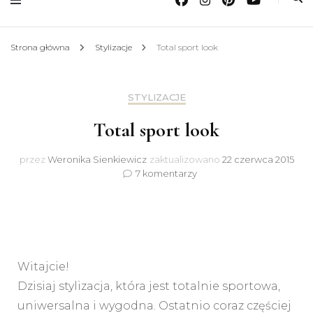
Strona główna
Stylizacje
Total sport look
STYLIZACJE
Total sport look
przez
Weronika Sienkiewicz
zaktualizowano
22 czerwca 2015
do
7 komentarzy
Total
sport
look
Witajcie!
Dzisiaj stylizacja, która jest totalnie sportowa,
uniwersalna i wygodna. Ostatnio coraz częściej