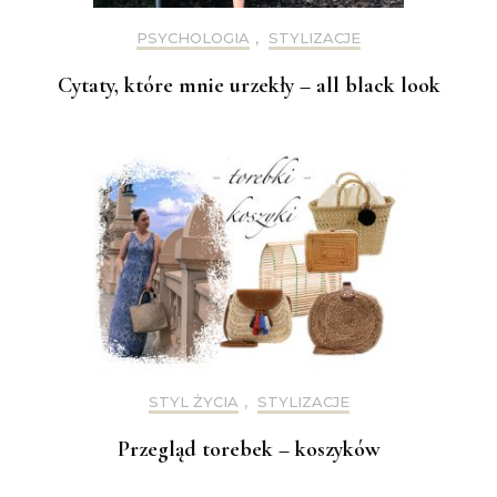
PSYCHOLOGIA
,
STYLIZACJE
Cytaty, które mnie urzekły – all black look
STYL ŻYCIA
,
STYLIZACJE
Przegląd torebek – koszyków