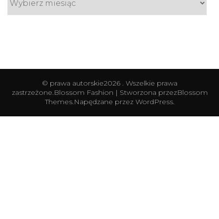
© prawa autorskie2026
. Wszelkie prawa
zastrzeżone.
Blossom Fashion | Stworzona przez
Blossom
Themes
.Napędzane przez
WordPress
.