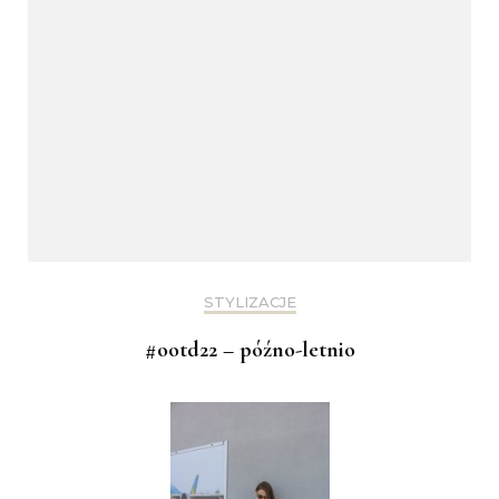
STYLIZACJE
#ootd22 – późno-letnio