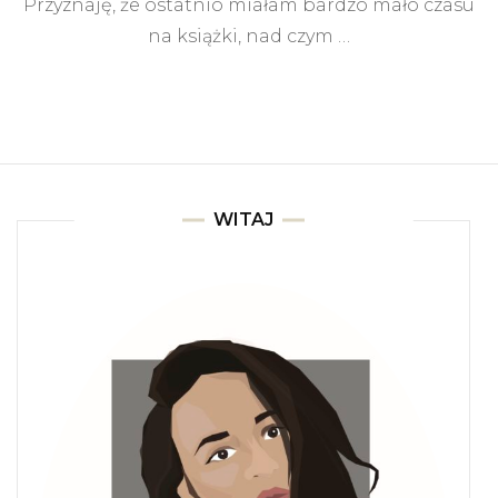
Przyznaję, że ostatnio miałam bardzo mało czasu
być
kochana
na książki, nad czym …
tak
jak
chcę
WITAJ