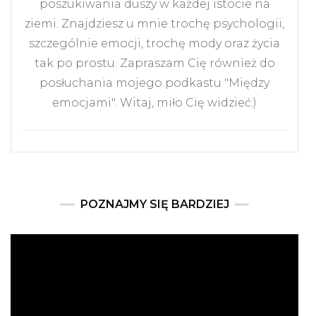
poszukiwania duszy w każdej istocie na
ziemi. Znajdziesz u mnie trochę psychologii,
szczególnie emocji, trochę mody oraz życia
tak po prostu. Zapraszam Cię również do
posłuchania mojego podkastu "Między
emocjami". Witaj, miło Cię widzieć:)
POZNAJMY SIĘ BARDZIEJ
Odtwarzacz
video