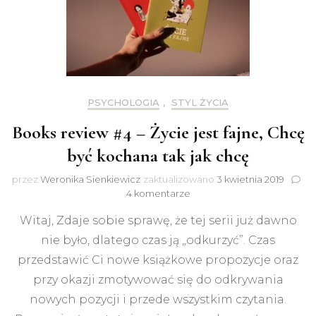
PSYCHOLOGIA
,
STYL ŻYCIA
Books review #4 – Życie jest fajne, Chcę
być kochana tak jak chcę
przez
Weronika Sienkiewicz
zaktualizowano
3 kwietnia 2019
do
4 komentarze
Books
Witaj, Zdaje sobie sprawę, że tej serii już dawno
review
#4
nie było, dlatego czas ją „odkurzyć”. Czas
–
przedstawić Ci nowe książkowe propozycje oraz
Życie
jest
przy okazji zmotywować się do odkrywania
fajne,
nowych pozycji i przede wszystkim czytania.
Chcę