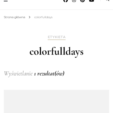
Strona główna
colorfulldays
ETYKIETA
colorfulldays
Wyświetlanie
1 rezultat(ów)