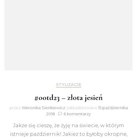
STYLIZACJE
#ootd23 – złota jesień
przez
Weronika Sienkiewicz
zaktualizowano
15 października
do
2018
6 komentarzy
#ootd23
Jakże się cieszę, że żyję na świecie, w którym
–
złota
istnieje październik! Jakież to byłoby okropne,