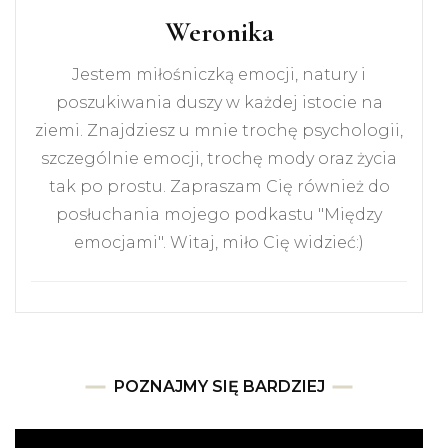
Weronika
Jestem miłośniczką emocji, natury i
poszukiwania duszy w każdej istocie na
ziemi. Znajdziesz u mnie trochę psychologii,
szczególnie emocji, trochę mody oraz życia
tak po prostu. Zapraszam Cię również do
posłuchania mojego podkastu "Między
emocjami". Witaj, miło Cię widzieć:)
POZNAJMY SIĘ BARDZIEJ
Odtwarzacz