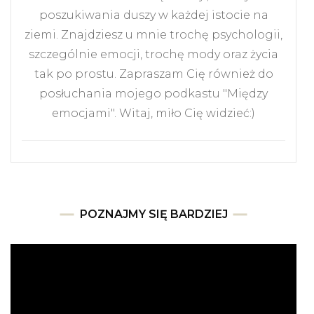
poszukiwania duszy w każdej istocie na
ziemi. Znajdziesz u mnie trochę psychologii,
szczególnie emocji, trochę mody oraz życia
tak po prostu. Zapraszam Cię również do
posłuchania mojego podkastu "Między
emocjami". Witaj, miło Cię widzieć:)
POZNAJMY SIĘ BARDZIEJ
Odtwarzacz
video