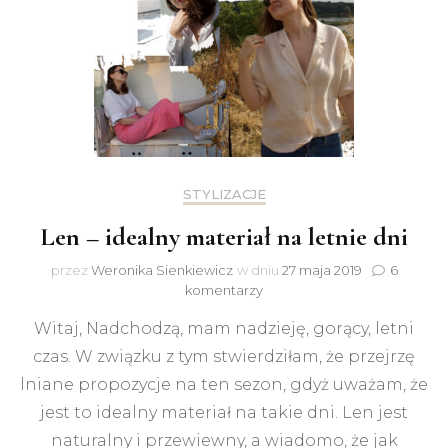
STYLIZACJE
Len – idealny materiał na letnie dni
przez
Weronika Sienkiewicz
w dniu
27 maja 2019
6
do
komentarzy
Len
Witaj, Nadchodzą, mam nadzieję, gorący, letni
–
idealny
czas. W związku z tym stwierdziłam, że przejrzę
materiał
lniane propozycje na ten sezon, gdyż uważam, że
na
letnie
jest to idealny materiał na takie dni. Len jest
dni
naturalny i przewiewny, a wiadomo, że jak