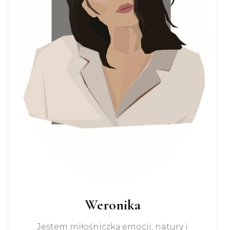
Weronika
Jestem miłośniczką emocji, natury i