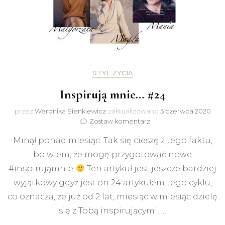
STYL ŻYCIA
Inspirują mnie… #24
przez
Weronika Sienkiewicz
zaktualizowano
5 czerwca 2020
do
Zostaw komentarz
Inspirują
Minął ponad miesiąc. Tak się cieszę z tego faktu,
mnie…
#24
bo wiem, że mogę przygotować nowe
#inspirująmnie
Ten artykuł jest jeszcze bardziej
wyjątkowy gdyż jest on 24 artykułem tego cyklu,
co oznacza, że już od 2 lat, miesiąc w miesiąc dzielę
się z Tobą inspirującymi, …