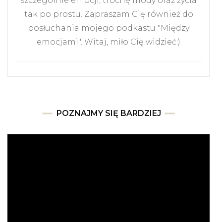
szczególnie emocji, trochę mody oraz życia
tak po prostu. Zapraszam Cię również do
posłuchania mojego podkastu "Między
emocjami". Witaj, miło Cię widzieć:)
POZNAJMY SIĘ BARDZIEJ
Odtwarzacz
video