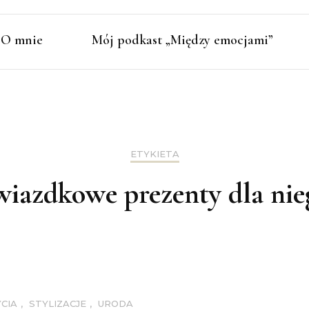
O mnie
Mój podkast „Między emocjami”
ETYKIETA
wiazdkowe prezenty dla nie
YCIA
,
STYLIZACJE
,
URODA