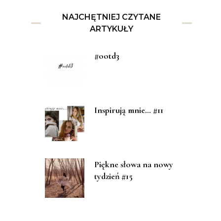
NAJCHĘTNIEJ CZYTANE
ARTYKUŁY
#ootd3
Inspirują mnie… #11
Piękne słowa na nowy
tydzień #15