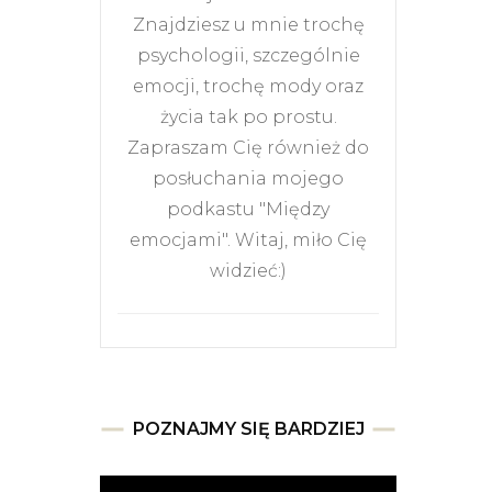
Znajdziesz u mnie trochę
psychologii, szczególnie
emocji, trochę mody oraz
życia tak po prostu.
Zapraszam Cię również do
posłuchania mojego
podkastu "Między
emocjami". Witaj, miło Cię
widzieć:)
POZNAJMY SIĘ BARDZIEJ
Odtwarzacz