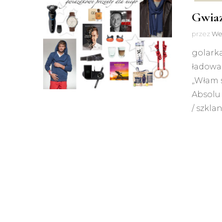
Gwiaz
przez
We
golarka
ładowar
„Włam 
Absolu
/ szkla