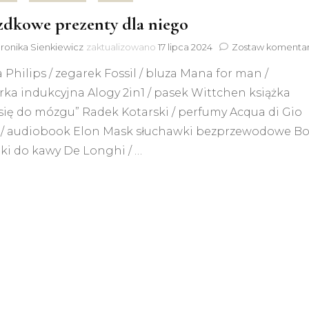
dkowe prezenty dla niego
ronika Sienkiewicz
zaktualizowano
17 lipca 2024
Zostaw komenta
 Philips / zegarek Fossil / bluza Mana for man /
ka indukcyjna Alogy 2in1 / pasek Wittchen książka
się do mózgu” Radek Kotarski / perfumy Acqua di Gio
 / audiobook Elon Mask słuchawki bezprzewodowe B
nki do kawy De Longhi / …