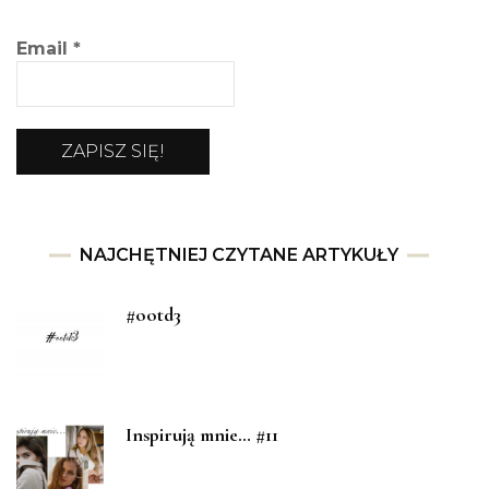
Email
*
NAJCHĘTNIEJ CZYTANE ARTYKUŁY
#ootd3
Inspirują mnie… #11