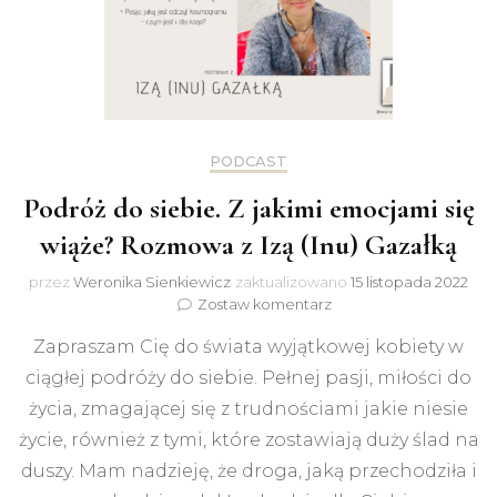
PODCAST
Podróż do siebie. Z jakimi emocjami się
wiąże? Rozmowa z Izą (Inu) Gazałką
przez
Weronika Sienkiewicz
zaktualizowano
15 listopada 2022
do
Zostaw komentarz
Podróż
Zapraszam Cię do świata wyjątkowej kobiety w
do
siebie.
ciągłej podróży do siebie. Pełnej pasji, miłości do
Z
życia, zmagającej się z trudnościami jakie niesie
jakimi
emocjami
życie, również z tymi, które zostawiają duży ślad na
się
duszy. Mam nadzieję, że droga, jaką przechodziła i
wiąże?