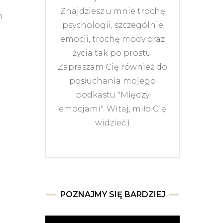
Znajdziesz u mnie trochę
m
psychologii, szczególnie
emocji, trochę mody oraz
życia tak po prostu.
Zapraszam Cię również do
posłuchania mojego
podkastu "Między
emocjami". Witaj, miło Cię
widzieć:)
POZNAJMY SIĘ BARDZIEJ
Odtwarzacz