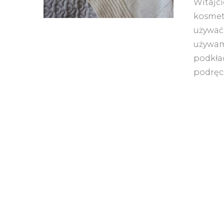
Witajc
kosmet
używać 
używam
podkła
podręc