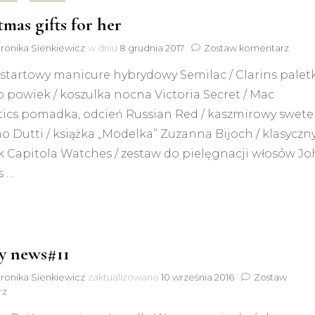
tmas gifts for her
do
ronika Sienkiewicz
w dniu
8 grudnia 2017
Zostaw komentarz
Chris
 startowy manicure hybrydowy Semilac / Clarins palet
gifts
for
o powiek / koszulka nocna Victoria Secret / Mac
her
ics pomadka, odcień Russian Red / kaszmirowy swete
 Dutti / książka „Modelka” Zuzanna Bijoch / klasyczn
k Capitola Watches / zestaw do pielęgnacji włosów J
s …
y news#11
ronika Sienkiewicz
zaktualizowano
10 września 2016
Zostaw
do
rz
Beauty