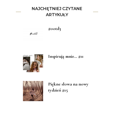
NAJCHĘTNIEJ CZYTANE
ARTYKUŁY
#ootd3
Inspirują mnie… #11
Piękne słowa na nowy
tydzień #15