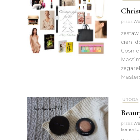
Chris
przez
We
zestaw
cieni d
Cosmet
Massimo
zegare
Master
URODA
Beaut
przez
We
komenta