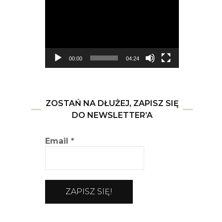
video
00:00
04:24
ZOSTAŃ NA DŁUŻEJ, ZAPISZ SIĘ
DO NEWSLETTER’A
Email
*