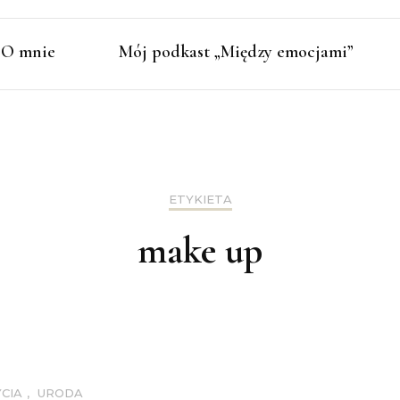
O mnie
Mój podkast „Między emocjami”
ETYKIETA
make up
YCIA
,
URODA