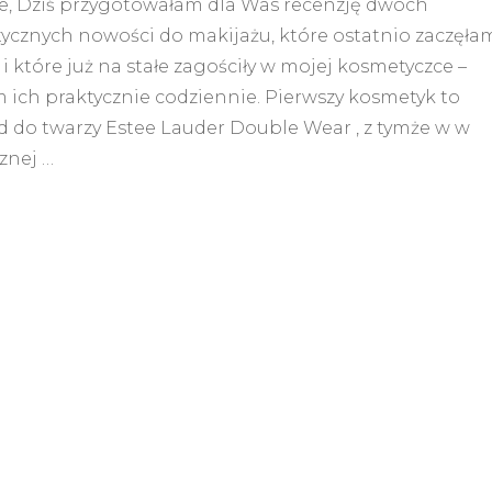
ie, Dziś przygotowałam dla Was recenzję dwóch
news#11
ycznych nowości do makijażu, które ostatnio zaczęła
i które już na stałe zagościły w mojej kosmetyczce –
 ich praktycznie codziennie. Pierwszy kosmetyk to
d do twarzy Estee Lauder Double Wear , z tymże w w
znej …