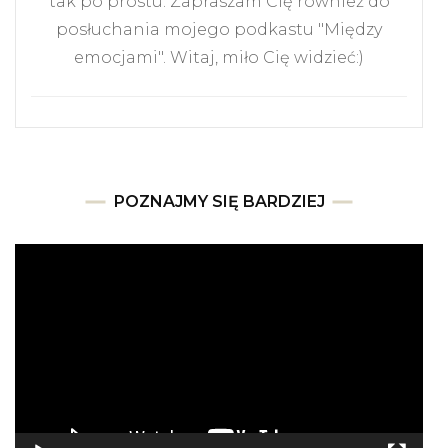
tak po prostu. Zapraszam Cię również do
posłuchania mojego podkastu "Między
emocjami". Witaj, miło Cię widzieć:)
POZNAJMY SIĘ BARDZIEJ
Odtwarzacz
video