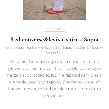
STYLIZACJE
Red converse&levi’s t-shirt – Sopot
przez
Weronika Sienkiewicz
w dniu
3 sierpnia 2016
Zostaw
do
komentarz
Red
Witajcie! Od dłuższego czasu chodziło mi po
converse&levi’s
t-
głowie polskie morze… I to nie było coś w stylu
shirt
marzenia, bo przecież już nie raz nad nim byłam,
–
Sopot
ale takie „coś” z tyłu głowy. Znacie to uczucie?
Ludzie mówią, że nad polskie morze nie warto
jeździć bo …