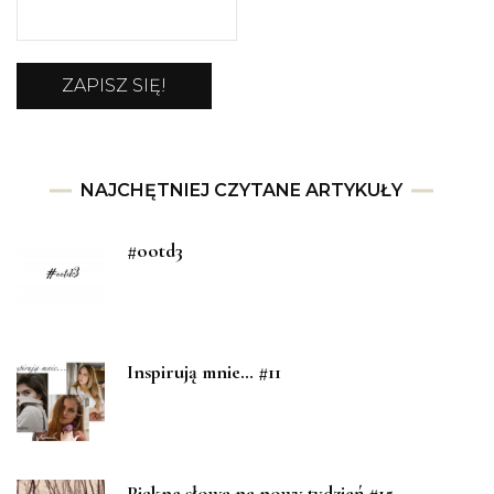
NAJCHĘTNIEJ CZYTANE ARTYKUŁY
#ootd3
Inspirują mnie… #11
Piękne słowa na nowy tydzień #15