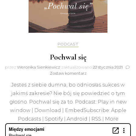
PODCAST
Pochwal się
przez
Weronika Sienkiewicz
zaktualizowano
22 stycznia 2021
do
Zostaw komentarz
Pochwal
Jesteś z siebie dumna, bo odniosłaś sukces w
się
jakimś zakresie? Nie bój się powiedzieć o tym
głośno. Pochwal się za to. Podcast: Play in new
window | Download | EmbedSubscribe: Apple
Podcasts | Spotify | Android | RSS | More