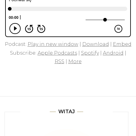
Podcast:
Play in new window
|
Download
|
Embed
Subscribe:
Apple Podcasts
|
Spotify
|
Android
|
RSS
|
More
WITAJ