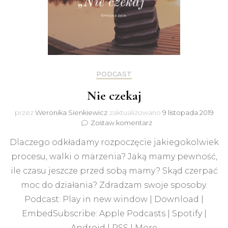
PODCAST
Nie czekaj
przez
Weronika Sienkiewicz
zaktualizowano
9 listopada 2019
do
Zostaw komentarz
Nie
Dlaczego odkładamy rozpoczęcie jakiegokolwiek
czekaj
procesu, walki o marzenia? Jaką mamy pewność,
ile czasu jeszcze przed sobą mamy? Skąd czerpać
moc do działania? Zdradzam swoje sposoby.
Podcast: Play in new window | Download |
EmbedSubscribe: Apple Podcasts | Spotify |
Android | RSS | More