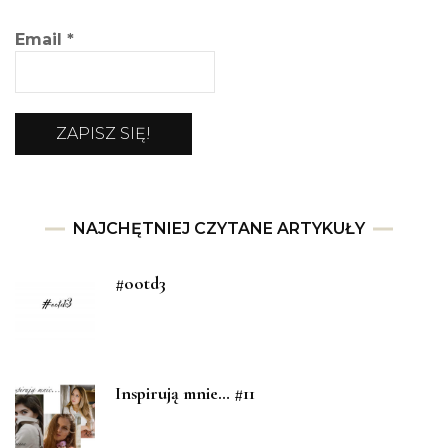
Email
*
NAJCHĘTNIEJ CZYTANE ARTYKUŁY
#ootd3
Inspirują mnie… #11