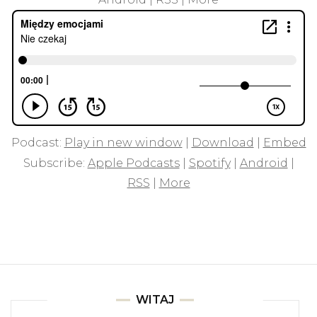
Podcast:
Play in new window
|
Download
|
Embed
Subscribe:
Apple Podcasts
|
Spotify
|
Android
|
RSS
|
More
WITAJ