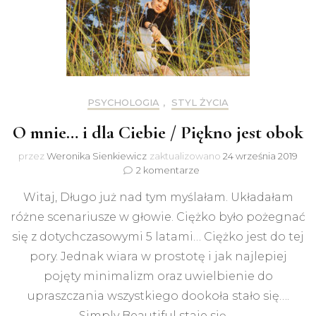
PSYCHOLOGIA
,
STYL ŻYCIA
O mnie… i dla Ciebie / Piękno jest obok
przez
Weronika Sienkiewicz
zaktualizowano
24 września 2019
do
2 komentarze
O
Witaj, Długo już nad tym myślałam. Układałam
mnie…
i
różne scenariusze w głowie. Ciężko było pożegnać
dla
się z dotychczasowymi 5 latami… Ciężko jest do tej
Ciebie
/
pory. Jednak wiara w prostotę i jak najlepiej
Piękno
pojęty minimalizm oraz uwielbienie do
jest
upraszczania wszystkiego dookoła stało się….
obok
Simply Beautiful staje się …