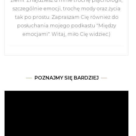
ziemi. Znajdziesz u mnie trochę psychologii,
szczególnie emocji, trochę mody oraz życia
tak po prostu. Zapraszam Cię również do
posłuchania mojego podkastu "Między
emocjami". Witaj, miło Cię widzieć:)
POZNAJMY SIĘ BARDZIEJ
Odtwarzacz
video