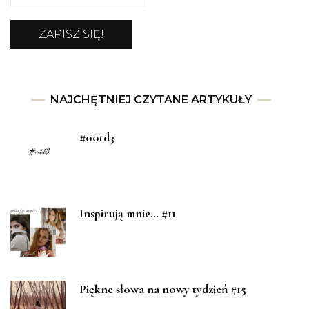
NAJCHĘTNIEJ CZYTANE ARTYKUŁY
#ootd3
Inspirują mnie… #11
Piękne słowa na nowy tydzień #15