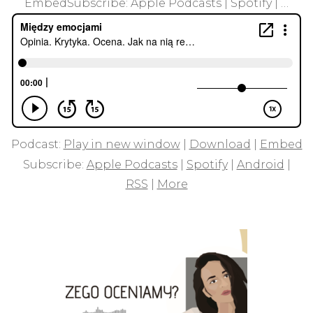
EmbedSubscribe: Apple Podcasts | Spotify | …
Podcast:
Play in new window
|
Download
|
Embed
Subscribe:
Apple Podcasts
|
Spotify
|
Android
|
RSS
|
More