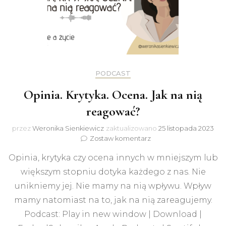
PODCAST
Opinia. Krytyka. Ocena. Jak na nią
reagować?
przez
Weronika Sienkiewicz
zaktualizowano
25 listopada 2023
do
Zostaw komentarz
Opinia.
Opinia, krytyka czy ocena innych w mniejszym lub
Krytyka.
Ocena.
większym stopniu dotyka każdego z nas. Nie
Jak
unikniemy jej. Nie mamy na nią wpływu. Wpływ
na
nią
mamy natomiast na to, jak na nią zareagujemy.
reagować?
Podcast: Play in new window | Download |