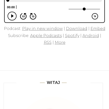
Podcast:
Play in new window
|
Download
|
Embed
Subscribe:
Apple Podcasts
|
Spotify
|
Android
|
RSS
|
More
WITAJ