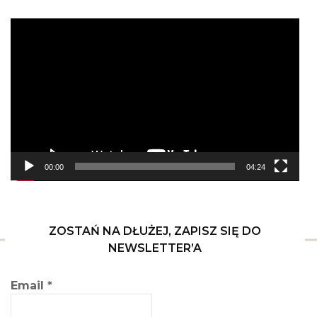
Odtwarzacz
video
00:00
04:24
ZOSTAŃ NA DŁUŻEJ, ZAPISZ SIĘ DO
NEWSLETTER’A
Email
*