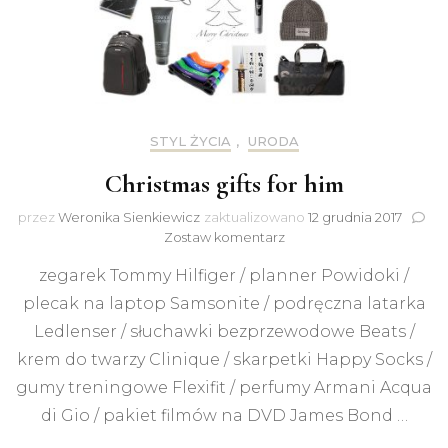
STYL ŻYCIA
,
URODA
Christmas gifts for him
przez
Weronika Sienkiewicz
zaktualizowano
12 grudnia 2017
do
Zostaw komentarz
Christmas
zegarek Tommy Hilfiger / planner Powidoki /
gifts
for
plecak na laptop Samsonite / podręczna latarka
him
Ledlenser / słuchawki bezprzewodowe Beats /
krem do twarzy Clinique / skarpetki Happy Socks /
gumy treningowe Flexifit / perfumy Armani Acqua
di Gio / pakiet filmów na DVD James Bond …