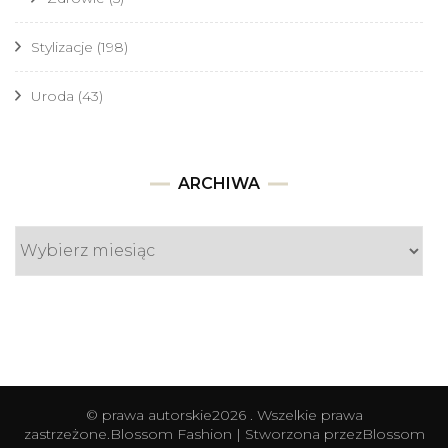
Stylizacje
(198)
Uroda
(43)
Archiwa
ARCHIWA
© prawa autorskie2026
. Wszelkie prawa
zastrzeżone.
Blossom Fashion | Stworzona przez
Blossom