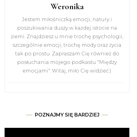
Weronika
Jestem miłośniczką emocji, natury i
poszukiwania duszy w każdej istocie na
ziemi. Znajdziesz u mnie trochę psychologii,
szczególnie emocji, trochę mody oraz życia
tak po prostu. Zapraszam Cię również do
posłuchania mojego podkastu "Między
emocjami". Witaj, miło Cię widzieć:)
POZNAJMY SIĘ BARDZIEJ
Odtwarzacz