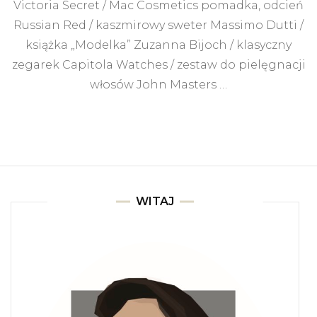
Victoria Secret / Mac Cosmetics pomadka, odcień
Russian Red / kaszmirowy sweter Massimo Dutti /
książka „Modelka” Zuzanna Bijoch / klasyczny
zegarek Capitola Watches / zestaw do pielęgnacji
włosów John Masters …
WITAJ