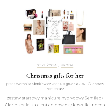
STYL ŻYCIA
,
URODA
Christmas gifts for her
przez
Weronika Sienkiewicz
w dniu
8 grudnia 2017
Zostaw
do
komentarz
Christmas
zestaw startowy manicure hybrydowy Semilac /
gifts
for
Clarins paletka cieni do powiek / koszulka nocna
her