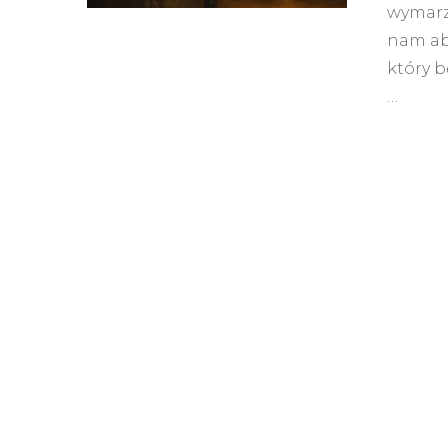
wymarzy
nam aby
który b
…