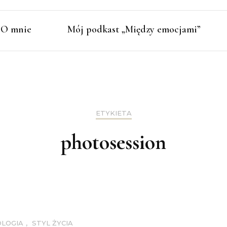
O mnie
Mój podkast „Między emocjami”
ETYKIETA
photosession
LOGIA
,
STYL ŻYCIA