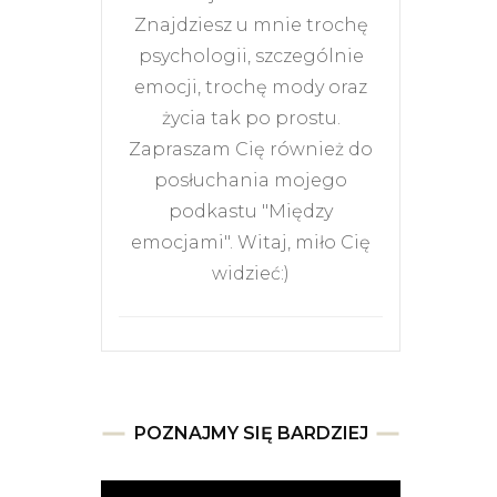
Znajdziesz u mnie trochę
psychologii, szczególnie
emocji, trochę mody oraz
życia tak po prostu.
Zapraszam Cię również do
posłuchania mojego
podkastu "Między
emocjami". Witaj, miło Cię
widzieć:)
POZNAJMY SIĘ BARDZIEJ
Odtwarzacz