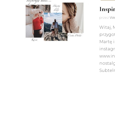
Inspi
przez
We
Witaj, 
przygot
Martę i
instagr
www.ins
nostal
Subteln