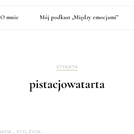
O mnie
Mój podkast „Między emocjami”
ETYKIETA
pistacjowatarta
RAFIA
,
STYL ŻYCIA