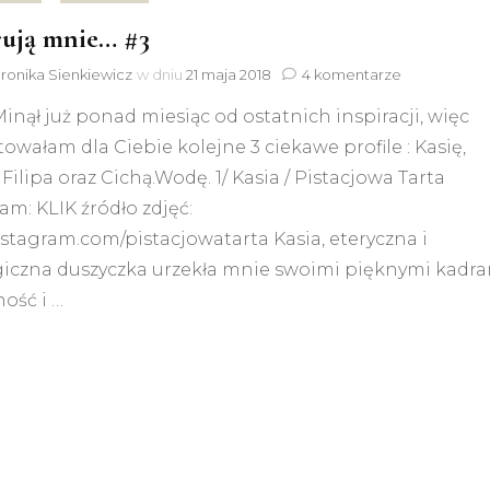
rują mnie… #3
do
ronika Sienkiewicz
w dniu
21 maja 2018
4 komentarze
Inspirują
Minął już ponad miesiąc od ostatnich inspiracji, więc
mnie…
#3
owałam dla Ciebie kolejne 3 ciekawe profile : Kasię,
 Filipa oraz Cichą.Wodę. 1/ Kasia / Pistacjowa Tarta
am: KLIK źródło zdjęć:
tagram.com/pistacjowatarta Kasia, eteryczna i
giczna duszyczka urzekła mnie swoimi pięknymi kadra
ość i …