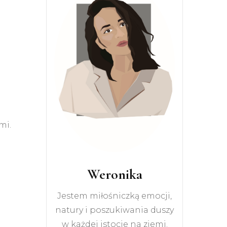
mi.
Weronika
Jestem miłośniczką emocji,
natury i poszukiwania duszy
w każdej istocie na ziemi.