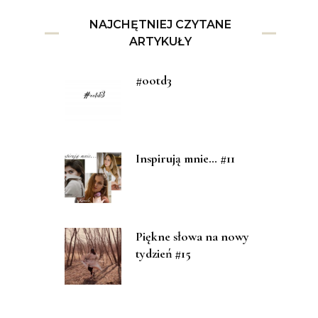
NAJCHĘTNIEJ CZYTANE
ARTYKUŁY
#ootd3
Inspirują mnie… #11
Piękne słowa na nowy
tydzień #15