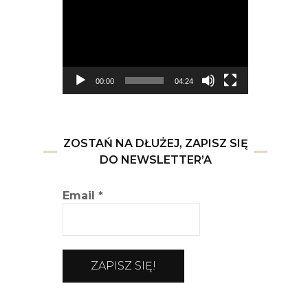
video
00:00
04:24
ZOSTAŃ NA DŁUŻEJ, ZAPISZ SIĘ
DO NEWSLETTER’A
Email
*