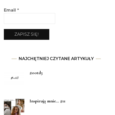
Email
*
NAJCHĘTNIEJ CZYTANE ARTYKUŁY
#ootd3
Inspirują mnie… #11