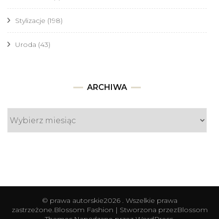
Stylizacje
(198)
Uroda
(43)
Archiwa
ARCHIWA
© prawa autorskie2026
. Wszelkie prawa
zastrzeżone.
Blossom Fashion | Stworzona przez
Blossom