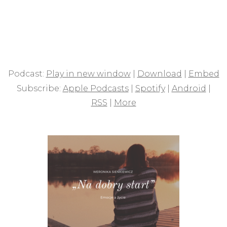
Podcast:
Play in new window
|
Download
|
Embed
Subscribe:
Apple Podcasts
|
Spotify
|
Android
|
RSS
|
More