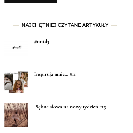
NAJCHĘTNIEJ CZYTANE ARTYKUŁY
#ootd3
Inspirują mnie… #11
Piękne słowa na nowy tydzień #15