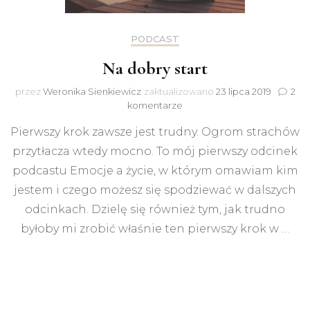
PODCAST
Na dobry start
przez
Weronika Sienkiewicz
zaktualizowano
23 lipca 2019
2
do
komentarze
Na
Pierwszy krok zawsze jest trudny. Ogrom strachów
dobry
start
przytłacza wtedy mocno. To mój pierwszy odcinek
podcastu Emocje a życie, w którym omawiam kim
jestem i czego możesz się spodziewać w dalszych
odcinkach. Dzielę się również tym, jak trudno
byłoby mi zrobić właśnie ten pierwszy krok w …