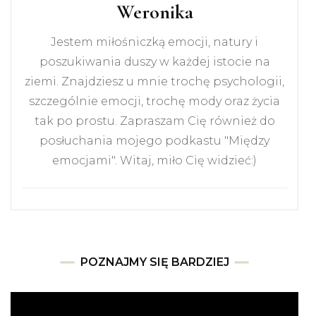
Weronika
Jestem miłośniczką emocji, natury i
poszukiwania duszy w każdej istocie na
ziemi. Znajdziesz u mnie trochę psychologii,
szczególnie emocji, trochę mody oraz życia
tak po prostu. Zapraszam Cię również do
posłuchania mojego podkastu "Między
emocjami". Witaj, miło Cię widzieć:)
POZNAJMY SIĘ BARDZIEJ
Odtwarzacz