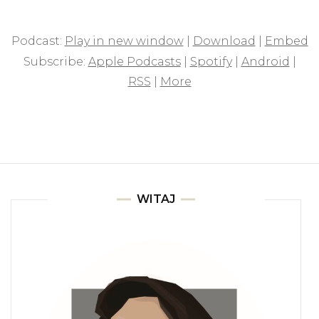
Podcast:
Play in new window
|
Download
|
Embed
Subscribe:
Apple Podcasts
|
Spotify
|
Android
|
RSS
|
More
WITAJ