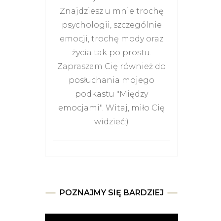
Znajdziesz u mnie trochę
psychologii, szczególnie
emocji, trochę mody oraz
życia tak po prostu.
Zapraszam Cię również do
posłuchania mojego
podkastu "Między
emocjami". Witaj, miło Cię
widzieć:)
POZNAJMY SIĘ BARDZIEJ
Odtwarzacz