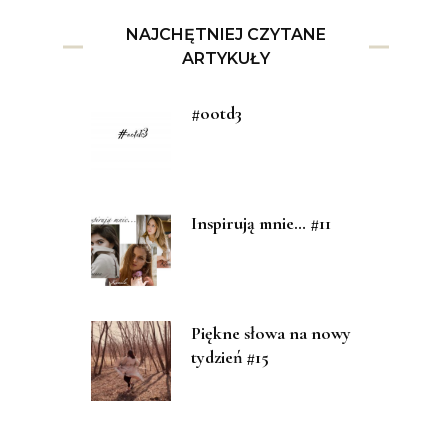
NAJCHĘTNIEJ CZYTANE
ARTYKUŁY
#ootd3
Inspirują mnie… #11
Piękne słowa na nowy
tydzień #15