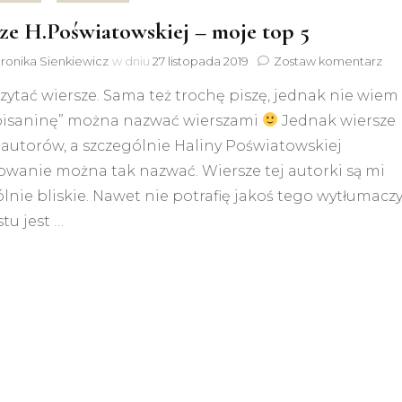
ze H.Poświatowskiej – moje top 5
do
ronika Sienkiewicz
w dniu
27 listopada 2019
Zostaw komentarz
Wie
zytać wiersze. Sama też trochę piszę, jednak nie wiem 
H.P
–
pisaninę” można nazwać wierszami
Jednak wiersze
mo
autorów, a szczególnie Haliny Poświatowskiej
top
5
owanie można tak nazwać. Wiersze tej autorki są mi
lnie bliskie. Nawet nie potrafię jakoś tego wytłumaczy
tu jest …