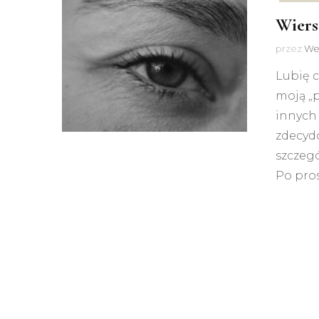
Wiers
przez
We
Lubię c
moją „
innych 
zdecyd
szczegó
Po pros