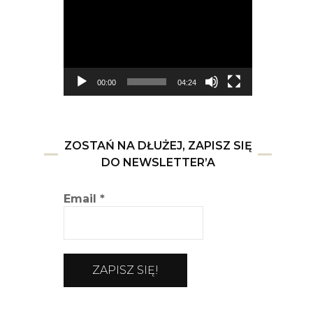
video
00:00
04:24
ZOSTAŃ NA DŁUŻEJ, ZAPISZ SIĘ
DO NEWSLETTER’A
Email
*