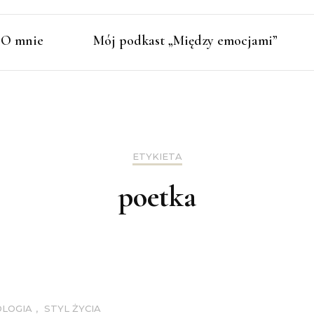
O mnie
Mój podkast „Między emocjami”
ETYKIETA
poetka
LOGIA
,
STYL ŻYCIA