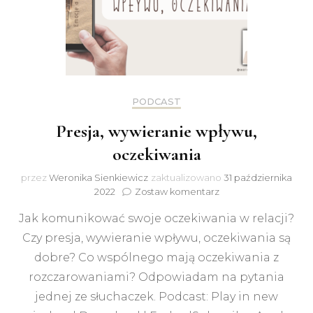
PODCAST
Presja, wywieranie wpływu,
oczekiwania
przez
Weronika Sienkiewicz
zaktualizowano
31 października
do
2022
Zostaw komentarz
Presja,
Jak komunikować swoje oczekiwania w relacji?
wywieranie
wpływu,
Czy presja, wywieranie wpływu, oczekiwania są
oczekiwania
dobre? Co wspólnego mają oczekiwania z
rozczarowaniami? Odpowiadam na pytania
jednej ze słuchaczek. Podcast: Play in new