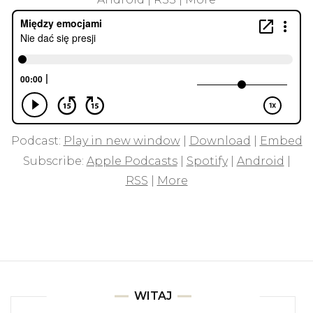
Podcast:
Play in new window
|
Download
|
Embed
Subscribe:
Apple Podcasts
|
Spotify
|
Android
|
RSS
|
More
WITAJ