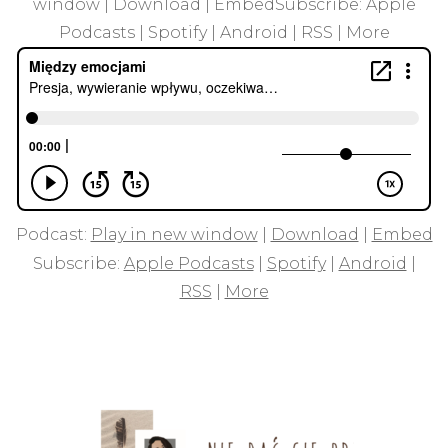
window | Download | EmbedSubscribe: Apple
Podcasts | Spotify | Android | RSS | More
Podcast:
Play in new window
|
Download
|
Embed
Subscribe:
Apple Podcasts
|
Spotify
|
Android
|
RSS
|
More