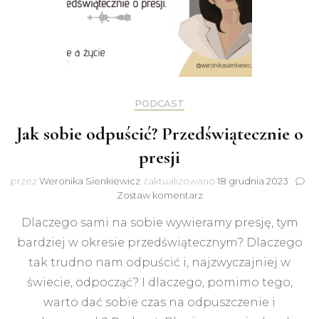
PODCAST
Jak sobie odpuścić? Przedświątecznie o
presji
przez
Weronika Sienkiewicz
zaktualizowano
18 grudnia 2023
do
Zostaw komentarz
Jak
Dlaczego sami na sobie wywieramy presję, tym
sobie
odpuścić?
bardziej w okresie przedświątecznym? Dlaczego
Przedświątecznie
tak trudno nam odpuścić i, najzwyczajniej w
o
presji
świecie, odpocząć? I dlaczego, pomimo tego,
warto dać sobie czas na odpuszczenie i