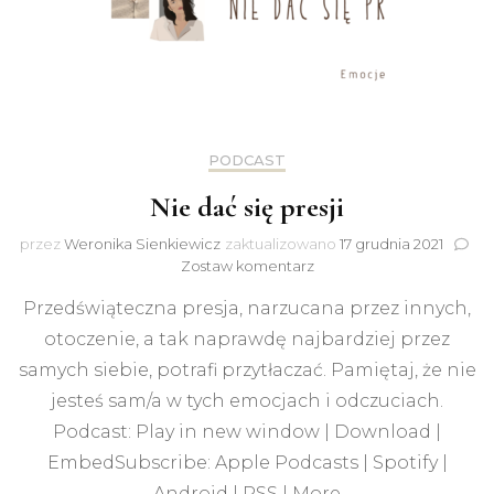
PODCAST
Nie dać się presji
przez
Weronika Sienkiewicz
zaktualizowano
17 grudnia 2021
do
Zostaw komentarz
Nie
Przedświąteczna presja, narzucana przez innych,
dać
się
otoczenie, a tak naprawdę najbardziej przez
presji
samych siebie, potrafi przytłaczać. Pamiętaj, że nie
jesteś sam/a w tych emocjach i odczuciach.
Podcast: Play in new window | Download |
EmbedSubscribe: Apple Podcasts | Spotify |
Android | RSS | More