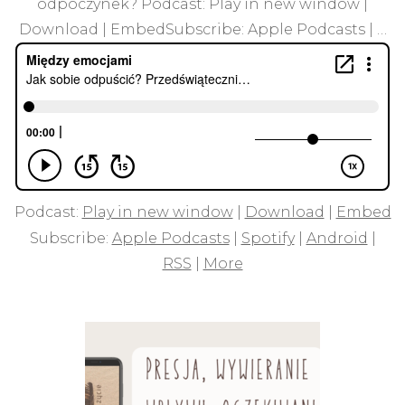
odpoczynek? Podcast: Play in new window |
Download | EmbedSubscribe: Apple Podcasts | …
Podcast:
Play in new window
|
Download
|
Embed
Subscribe:
Apple Podcasts
|
Spotify
|
Android
|
RSS
|
More