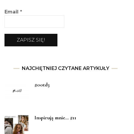
Email
*
NAJCHĘTNIEJ CZYTANE ARTYKUŁY
#ootd3
Inspirują mnie… #11