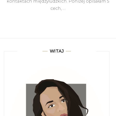
kontaktach międzyludzkich. Poniżej opisałam 5
cech, …
WITAJ