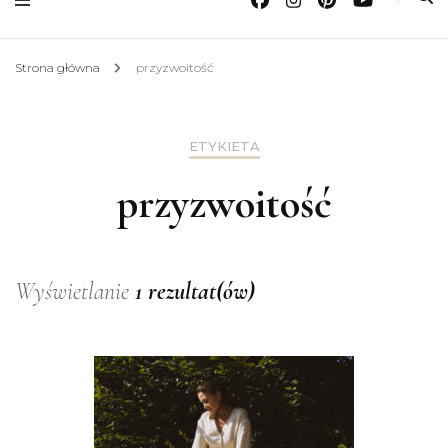
Strona główna
przyzwoitość
ETYKIETA
przyzwoitość
Wyświetlanie
1 rezultat(ów)