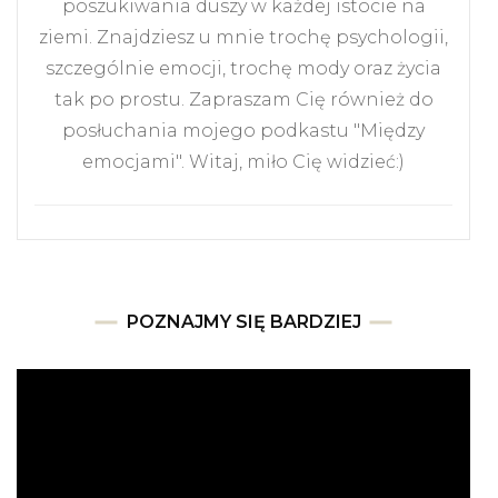
poszukiwania duszy w każdej istocie na
ziemi. Znajdziesz u mnie trochę psychologii,
szczególnie emocji, trochę mody oraz życia
tak po prostu. Zapraszam Cię również do
posłuchania mojego podkastu "Między
emocjami". Witaj, miło Cię widzieć:)
POZNAJMY SIĘ BARDZIEJ
Odtwarzacz
video