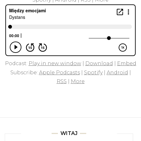
Podcast:
Play in new window
|
Download
|
Embed
Subscribe:
Apple Podcasts
|
Spotify
|
Android
|
RSS
|
More
WITAJ