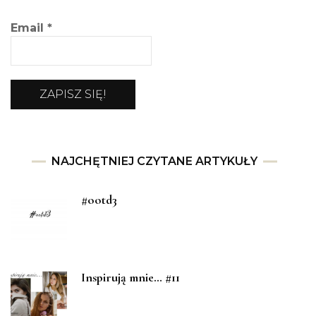
Email
*
NAJCHĘTNIEJ CZYTANE ARTYKUŁY
#ootd3
Inspirują mnie… #11