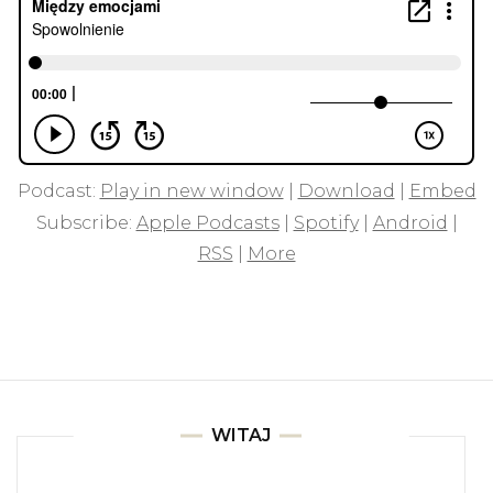
Podcast:
Play in new window
|
Download
|
Embed
Subscribe:
Apple Podcasts
|
Spotify
|
Android
|
RSS
|
More
WITAJ