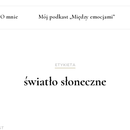
O mnie
Mój podkast „Między emocjami”
ETYKIETA
światło słoneczne
ST