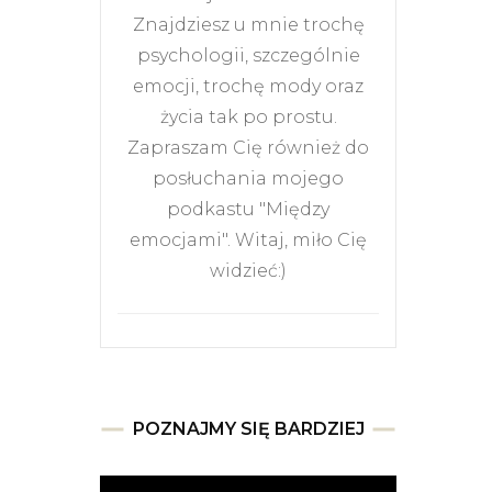
Znajdziesz u mnie trochę
psychologii, szczególnie
emocji, trochę mody oraz
życia tak po prostu.
Zapraszam Cię również do
posłuchania mojego
podkastu "Między
emocjami". Witaj, miło Cię
widzieć:)
POZNAJMY SIĘ BARDZIEJ
Odtwarzacz