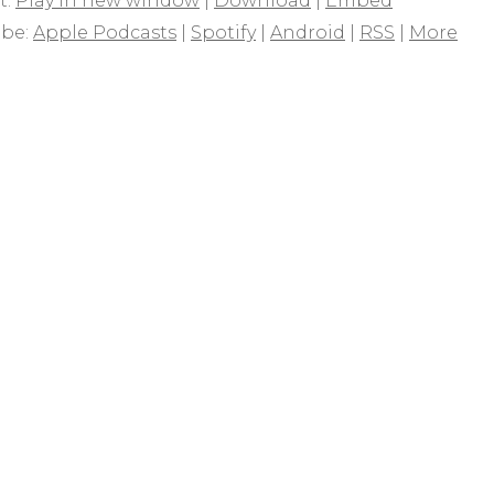
t:
Play in new window
|
Download
|
Embed
ibe:
Apple Podcasts
|
Spotify
|
Android
|
RSS
|
More