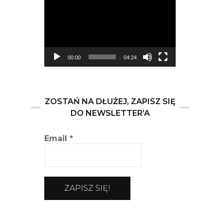
video
00:00
04:24
ZOSTAŃ NA DŁUŻEJ, ZAPISZ SIĘ
DO NEWSLETTER’A
Email
*