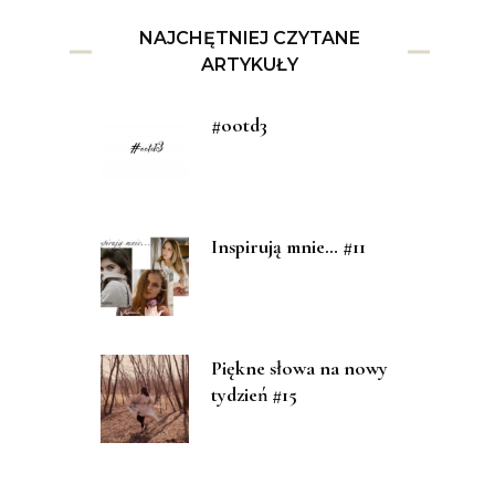
NAJCHĘTNIEJ CZYTANE
ARTYKUŁY
#ootd3
Inspirują mnie… #11
Piękne słowa na nowy
tydzień #15