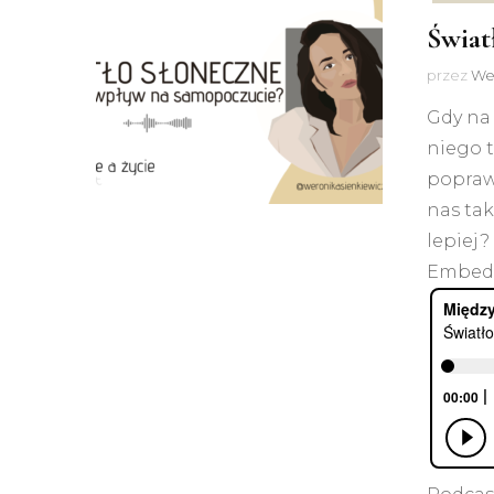
Świat
przez
We
Gdy na
niego 
popraw
nas ta
lepiej?
EmbedS