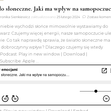
ło słoneczne. Jaki ma wpływ na samopoczuc
ronika Sienkiewicz
zaktualizowano
25 lutego 2024
Zostaw komen
 niebie wychodzi słońce mimowolnie wystawiamy do
twarz. Czujemy więcej energii, nasze samopoczucie ul
ie. Co tak naprawdę sprawia, że światło słoneczne ma
k dobroczynny wpływ? Dlaczego czujemy się wtedy
 Podcast: Play in new window | Download |
ubscribe: Apple …