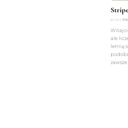
Strip
przez
We
Witajci
ale lic
letnią 
podobn
zawsze