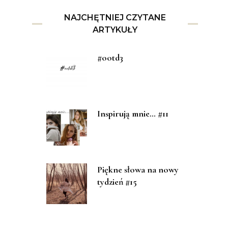
NAJCHĘTNIEJ CZYTANE
ARTYKUŁY
#ootd3
Inspirują mnie… #11
Piękne słowa na nowy
tydzień #15