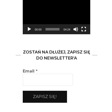
video
00:00
04:24
ZOSTAŃ NA DŁUŻEJ, ZAPISZ SIĘ
DO NEWSLETTER’A
Email
*