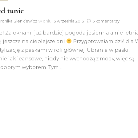
ed tunic
do
ronika Sienkiewicz
w dniu
13 września 2015
5 komentarzy
Striped
e! Za oknami już bardziej pogoda jesienna a nie letnia
tunic
zę jeszcze na cieplejsze dni
Przygotowałam dziś dla 
stylizację z paskami w roli głównej. Ubrania w paski,
ie jak jeansowe, nigdy nie wychodzą z mody, więc są
 dobrym wyborem. Tym …