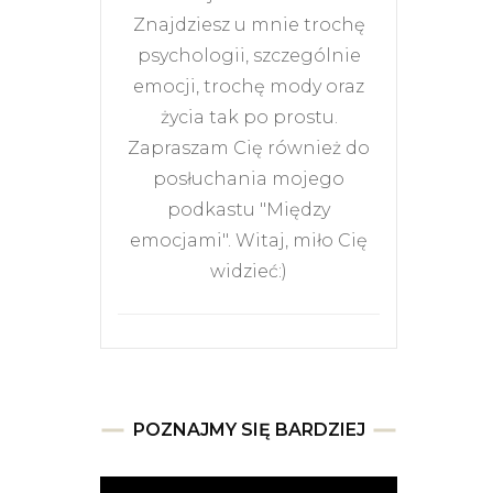
Znajdziesz u mnie trochę
psychologii, szczególnie
emocji, trochę mody oraz
życia tak po prostu.
Zapraszam Cię również do
posłuchania mojego
podkastu "Między
emocjami". Witaj, miło Cię
widzieć:)
POZNAJMY SIĘ BARDZIEJ
Odtwarzacz