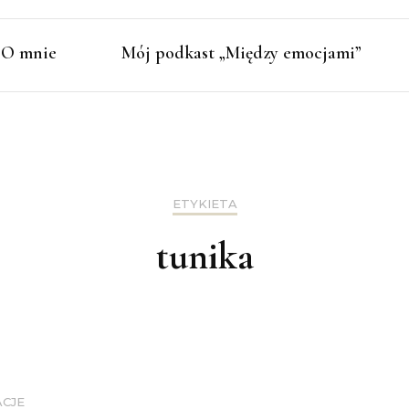
O mnie
Mój podkast „Między emocjami”
ETYKIETA
tunika
ACJE