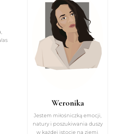
,
Was
Weronika
Jestem miłośniczką emocji,
natury i poszukiwania duszy
w każdej istocie na ziemi.