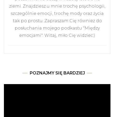
ziemi. Znajdziesz u mnie trochę psychologii,
szczególnie emocji, trochę mody oraz życia
tak po prostu. Zapraszam Cię również do
posłuchania mojego podkastu "Między
emocjami". Witaj, miło Cię widzieć:)
POZNAJMY SIĘ BARDZIEJ
Odtwarzacz
video