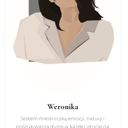
Weronika
Jestem miłośniczką emocji, natury i
poszukiwania duszy w każdej istocie na