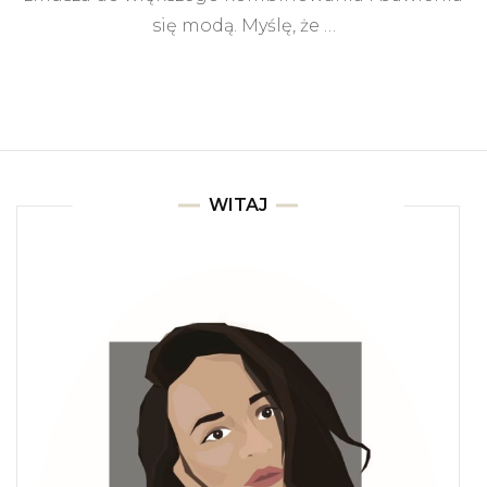
się modą. Myślę, że …
WITAJ