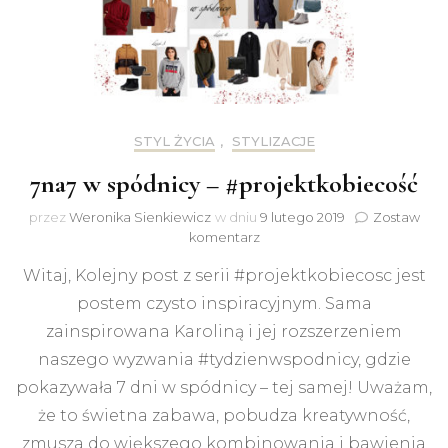
STYL ŻYCIA
,
STYLIZACJE
7na7 w spódnicy – #projektkobiecość
przez
Weronika Sienkiewicz
w dniu
9 lutego 2019
Zostaw
do
komentarz
7na7
Witaj, Kolejny post z serii #projektkobiecosc jest
w
spódnicy
postem czysto inspiracyjnym. Sama
–
zainspirowana Karoliną i jej rozszerzeniem
#projektkobiecość
naszego wyzwania #tydzienwspodnicy, gdzie
pokazywała 7 dni w spódnicy – tej samej! Uważam,
że to świetna zabawa, pobudza kreatywność,
zmusza do większego kombinowania i bawienia