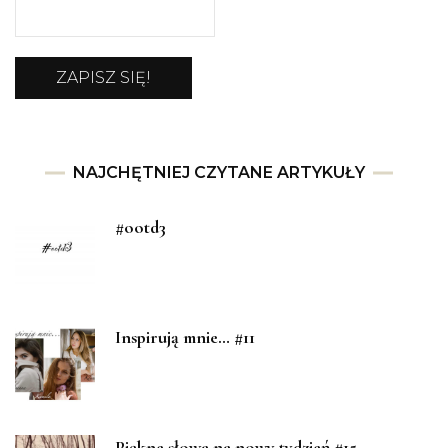
NAJCHĘTNIEJ CZYTANE ARTYKUŁY
#ootd3
Inspirują mnie… #11
Piękne słowa na nowy tydzień #15