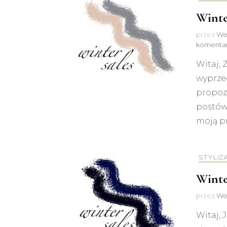
Winte
przez
We
komenta
Witaj, 
wyprze
propozy
postów 
moją p
STYLIZ
Winte
przez
We
Witaj, 