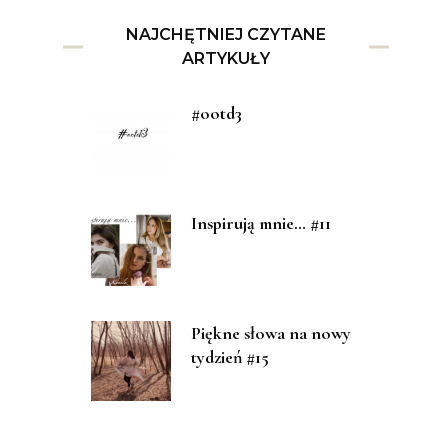
NAJCHĘTNIEJ CZYTANE
ARTYKUŁY
#ootd3
Inspirują mnie… #11
Piękne słowa na nowy
tydzień #15