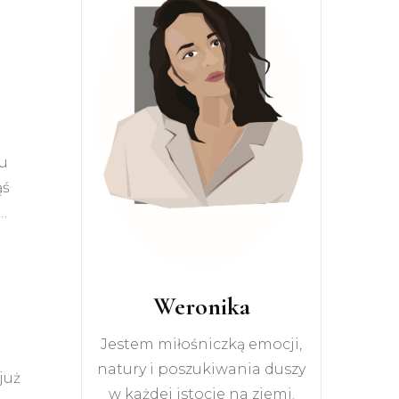
wu
ąś
…
Weronika
Jestem miłośniczką emocji,
natury i poszukiwania duszy
już
w każdej istocie na ziemi.