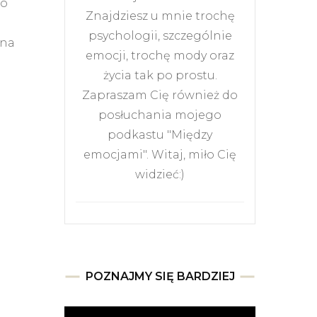
wo
Znajdziesz u mnie trochę
i
psychologii, szczególnie
 na
emocji, trochę mody oraz
życia tak po prostu.
Zapraszam Cię również do
posłuchania mojego
podkastu "Między
emocjami". Witaj, miło Cię
widzieć:)
POZNAJMY SIĘ BARDZIEJ
Odtwarzacz