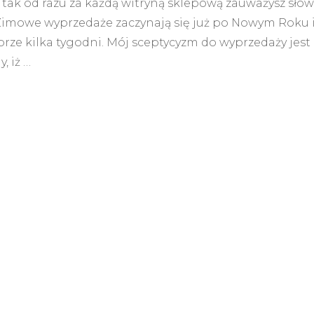
 tak od razu za każdą witryną sklepową zauważysz sło
navy
 Zimowe wyprzedaże zaczynają się już po Nowym Roku 
blue
&
prze kilka tygodni. Mój sceptycyzm do wyprzedaży jest
black
y, iż …
classics