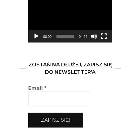
video
00:00
04:24
ZOSTAŃ NA DŁUŻEJ, ZAPISZ SIĘ
DO NEWSLETTER’A
Email
*