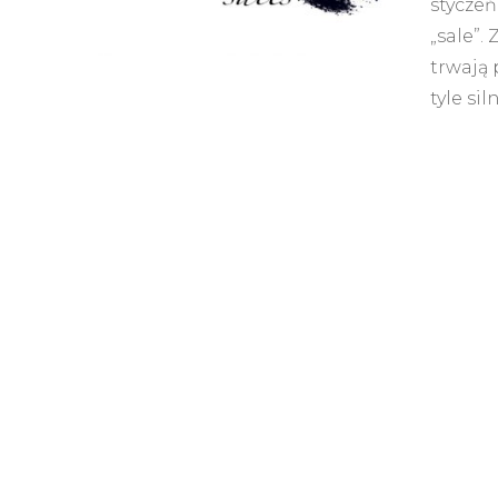
styczeń
„sale”.
trwają 
tyle siln