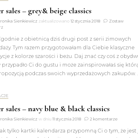
r sales – grey& beige classics
ronika Sienkiewicz
zaktualizowano
12 stycznia 2018
Zostaw
do
rz
Winter
Zgodnie z obietnicą dziś drugi post z serii zimowych
sales
–
daży. Tym razem przygotowałam dla Ciebie klasyczne
grey&
cje z kolorze szarości i beżu. Daj znać czy coś z obyd
beige
classics
przypadło Ci do gustu i może zainspirowałaś się któr
ropozycją podczas swoich wyprzedażowych zakupów. 
ACJE
r sales – navy blue & black classics
do
ronika Sienkiewicz
w dniu
11 stycznia 2018
2 komentarze
Winter
Jak tylko kartki kalendarza przypomną Ci o tym, że jest 
sales
–