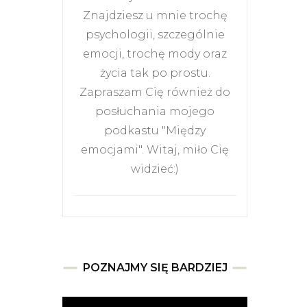
Znajdziesz u mnie trochę
psychologii, szczególnie
emocji, trochę mody oraz
życia tak po prostu.
Zapraszam Cię również do
posłuchania mojego
podkastu "Między
emocjami". Witaj, miło Cię
widzieć:)
POZNAJMY SIĘ BARDZIEJ
Odtwarzacz