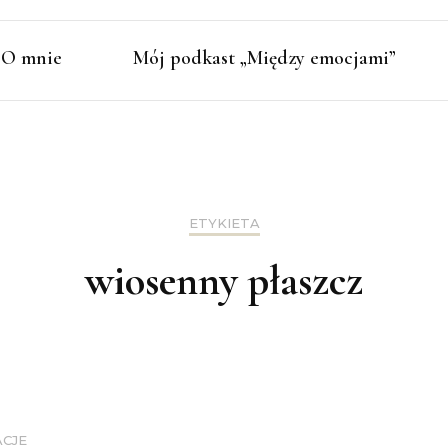
O mnie
Mój podkast „Między emocjami”
ETYKIETA
wiosenny płaszcz
ACJE