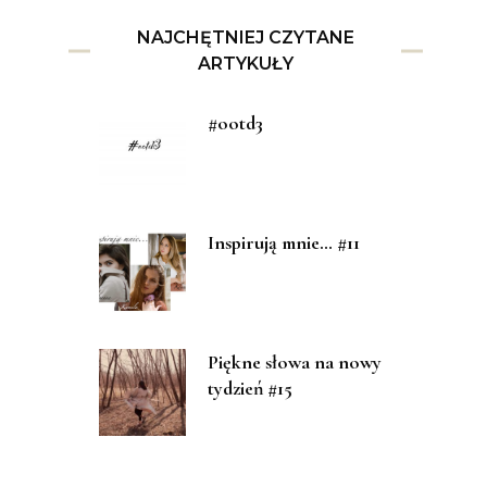
NAJCHĘTNIEJ CZYTANE
ARTYKUŁY
#ootd3
Inspirują mnie… #11
Piękne słowa na nowy
tydzień #15