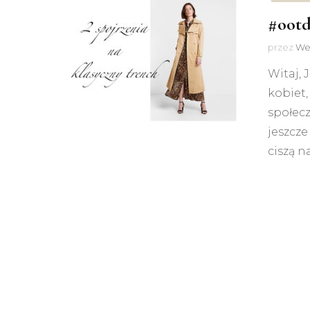
#ootd
przez
We
Witaj, 
kobiet,
społec
jeszcze
ciszą n