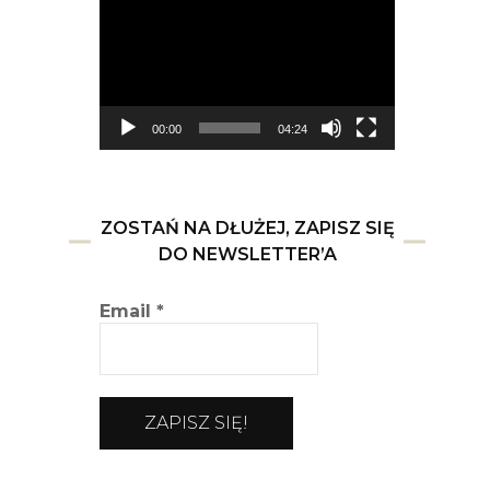
video
00:00
04:24
ZOSTAŃ NA DŁUŻEJ, ZAPISZ SIĘ
DO NEWSLETTER’A
Email
*