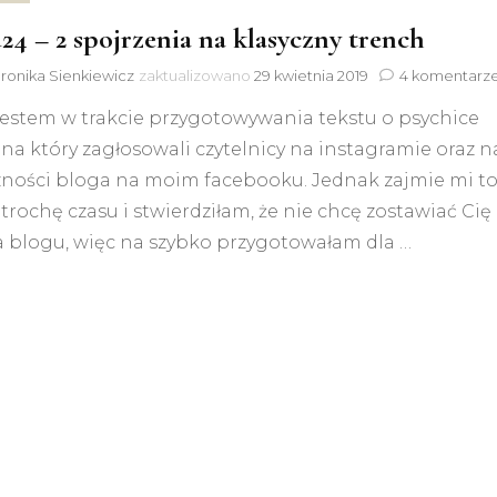
24 – 2 spojrzenia na klasyczny trench
ronika Sienkiewicz
zaktualizowano
29 kwietnia 2019
4 komentarz
Jestem w trakcie przygotowywania tekstu o psychice
 na który zagłosowali czytelnicy na instagramie oraz n
zności bloga na moim facebooku. Jednak zajmie mi t
 trochę czasu i stwierdziłam, że nie chcę zostawiać Cię 
a blogu, więc na szybko przygotowałam dla …