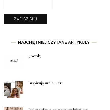
NAJCHĘTNIEJ CZYTANE ARTYKUŁY
#ootd3
Inspirują mnie… #11
Piękne słowa na nowy tydzień #15