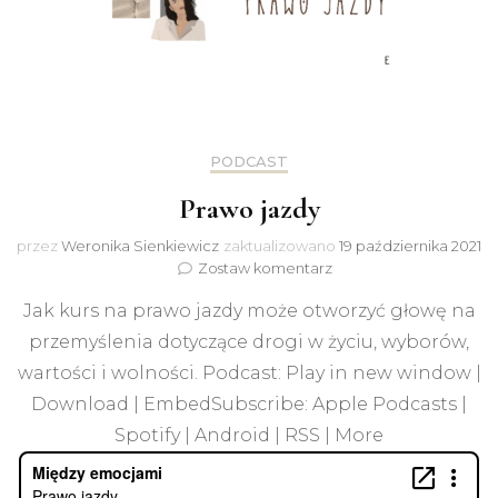
PODCAST
Prawo jazdy
przez
Weronika Sienkiewicz
zaktualizowano
19 października 2021
do
Zostaw komentarz
Prawo
Jak kurs na prawo jazdy może otworzyć głowę na
jazdy
przemyślenia dotyczące drogi w życiu, wyborów,
wartości i wolności. Podcast: Play in new window |
Download | EmbedSubscribe: Apple Podcasts |
Spotify | Android | RSS | More