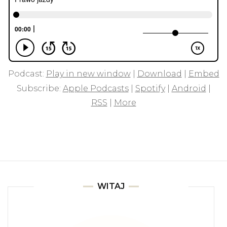
Podcast:
Play in new window
|
Download
|
Embed
Subscribe:
Apple Podcasts
|
Spotify
|
Android
|
RSS
|
More
WITAJ