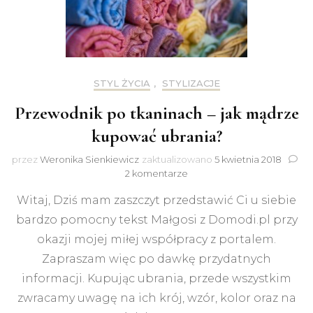
STYL ŻYCIA
,
STYLIZACJE
Przewodnik po tkaninach – jak mądrze
kupować ubrania?
przez
Weronika Sienkiewicz
zaktualizowano
5 kwietnia 2018
do
2 komentarze
Przewodnik
Witaj, Dziś mam zaszczyt przedstawić Ci u siebie
po
tkaninach
bardzo pomocny tekst Małgosi z Domodi.pl przy
–
okazji mojej miłej współpracy z portalem.
jak
mądrze
Zapraszam więc po dawkę przydatnych
kupować
informacji. Kupując ubrania, przede wszystkim
ubrania?
zwracamy uwagę na ich krój, wzór, kolor oraz na