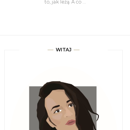
to, jak leżą. A co …
WITAJ