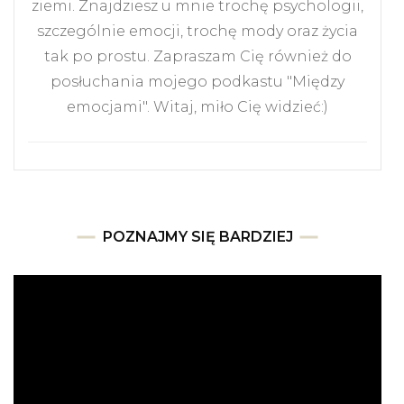
ziemi. Znajdziesz u mnie trochę psychologii,
szczególnie emocji, trochę mody oraz życia
tak po prostu. Zapraszam Cię również do
posłuchania mojego podkastu "Między
emocjami". Witaj, miło Cię widzieć:)
POZNAJMY SIĘ BARDZIEJ
Odtwarzacz
video