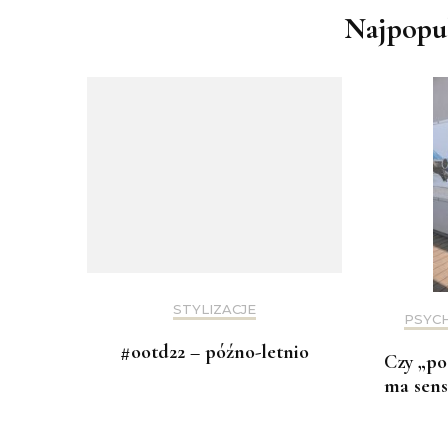
Najpopul
STYLIZACJE
PSYC
#ootd22 – późno-letnio
Czy „po
ma sens