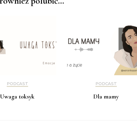
również polubić…
PODCAST
PODCAST
Uwaga toksyk
Dla mamy