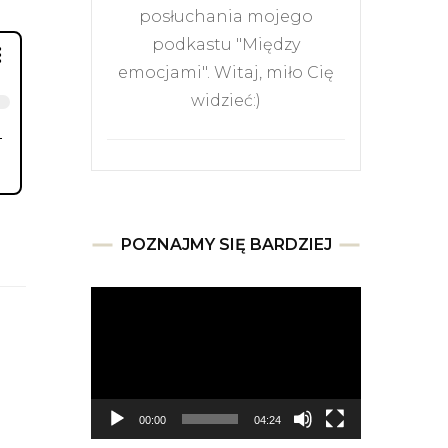
posłuchania mojego
podkastu "Między
emocjami". Witaj, miło Cię
widzieć:)
POZNAJMY SIĘ BARDZIEJ
Odtwarzacz
video
00:00
04:24