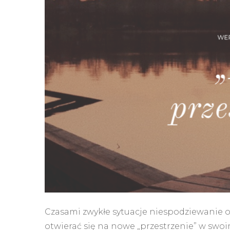
Czasami zwykłe sytuacje niespodziewanie o
otwierać się na nowe „przestrzenie” w swoi