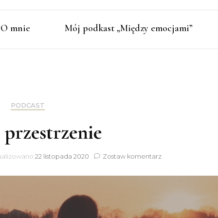
O mnie
Mój podkast „Między emocjami”
PODCAST
przestrzenie
do
ualizowano
22 listopada 2020
Zostaw komentarz
Nowe
przestrzenie