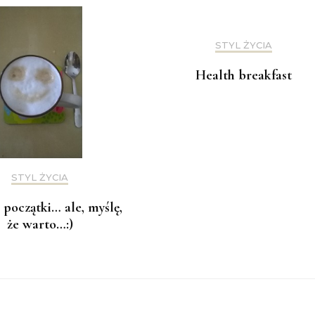
STYL ŻYCIA
Health breakfast
STYL ŻYCIA
początki… ale, myślę,
że warto…:)