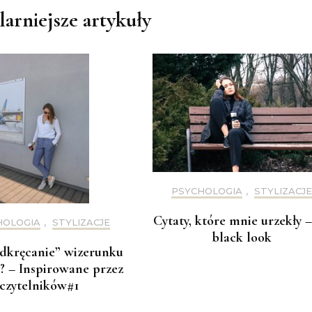
arniejsze artykuły
PSYCHOLOGIA
,
STYLIZACJE
Cytaty, które mnie urzekły –
HOLOGIA
,
STYLIZACJE
black look
dkręcanie” wizerunku
? – Inspirowane przez
czytelników#1