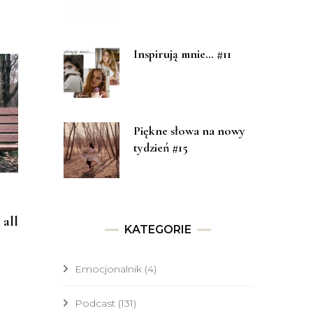
Inspirują mnie… #11
Piękne słowa na nowy
tydzień #15
 all
KATEGORIE
Emocjonalnik
(4)
Podcast
(131)