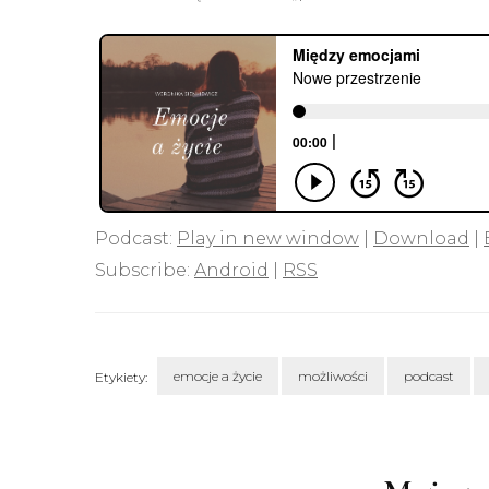
Podcast:
Play in new window
|
Download
|
Subscribe:
Android
|
RSS
emocje a życie
możliwości
podcast
Etykiety:
Nawigacja
wpisu