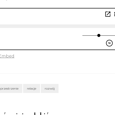
Embed
przestrzenie
relacje
rozwój