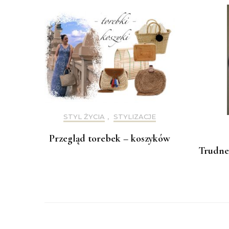
STYL ŻYCIA
,
STYLIZACJE
Przegląd torebek – koszyków
Trudne 