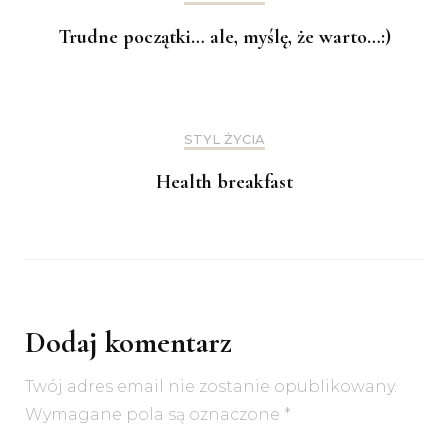
Trudne początki… ale, myślę, że warto…:)
STYL ŻYCIA
Health breakfast
Dodaj komentarz
Twój adres email nie zostanie opublikowany.
Wymagane pola są oznaczone
*