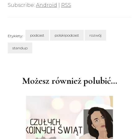
Subscribe:
Android
|
RSS
podcast
polskipodcast
rozwój
Etykiety:
standup
Nawigacja
wpisu
Możesz również polubić…