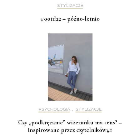
STYLIZACJE
#ootd22 – późno-letnio
PSYCHOLOGIA
,
STYLIZACJE
Czy „podkręcanie” wizerunku ma sens? –
Inspirowane przez czytelników#1