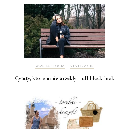
PSYCHOLOGIA
,
STYLIZACJE
Cytaty, które mnie urzekły – all black look