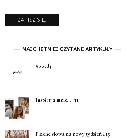
NAJCHĘTNIEJ CZYTANE ARTYKUŁY
#ootd3
Inspirują mnie… #11
Piękne słowa na nowy tydzień #15