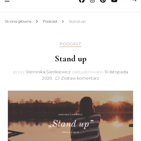
Strona główna
Podcast
Stand up
PODCAST
Stand up
przez
Weronika Sienkiewicz
zaktualizowano
10 listopada
do
2020
Zostaw komentarz
Stand
up