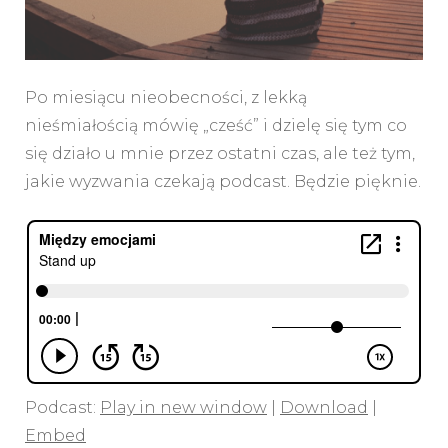
Po miesiącu nieobecności, z lekką
nieśmiałością mówię „cześć” i dzielę się tym co
się działo u mnie przez ostatni czas, ale też tym,
jakie wyzwania czekają podcast. Będzie pięknie.
Podcast:
Play in new window
|
Download
|
Embed