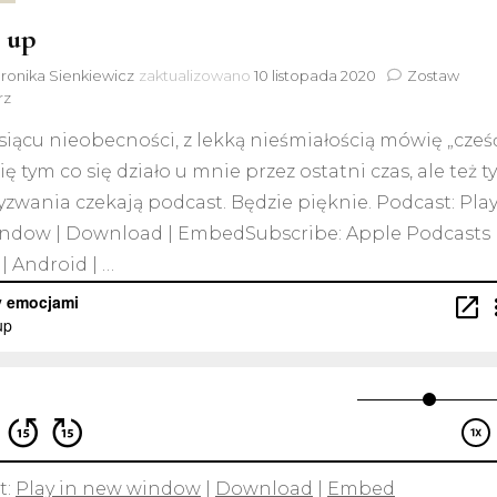
 up
ronika Sienkiewicz
zaktualizowano
10 listopada 2020
Zostaw
do
rz
Stand
iącu nieobecności, z lekką nieśmiałością mówię „cześć
up
się tym co się działo u mnie przez ostatni czas, ale też t
yzwania czekają podcast. Będzie pięknie. Podcast: Play
ndow | Download | EmbedSubscribe: Apple Podcasts 
 | Android | …
t:
Play in new window
|
Download
|
Embed