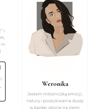
” i
ym,
 in
|
Weronika
Jestem miłośniczką emocji,
natury i poszukiwania duszy
w każdej istocie na ziemi.