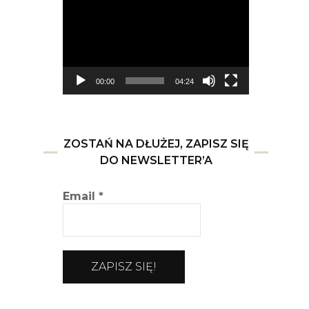
video
00:00
04:24
ZOSTAŃ NA DŁUŻEJ, ZAPISZ SIĘ
DO NEWSLETTER’A
Email
*