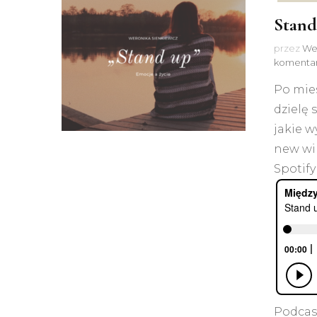
Stand
przez
We
komenta
Po mies
dzielę 
jakie w
new wi
Spotify
Podcas