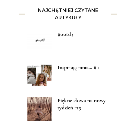
NAJCHĘTNIEJ CZYTANE
ARTYKUŁY
#ootd3
Inspirują mnie… #11
Piękne słowa na nowy
tydzień #15