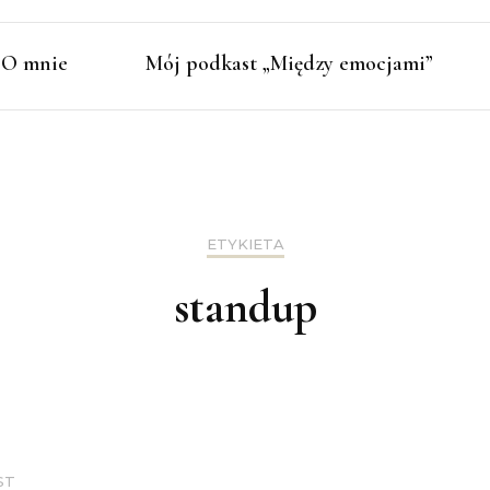
O mnie
Mój podkast „Między emocjami”
ETYKIETA
standup
ST