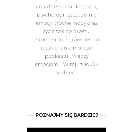
Znajdziesz u mnie trochę
psychologii, szczególnie
emocji, trochę mody oraz
życia tak po prostu.
Zapraszam Cię również do
posłuchania mojego
podkastu "Między
emocjami". Witaj, miło Cię
widzieć:)
POZNAJMY SIĘ BARDZIEJ
Odtwarzacz