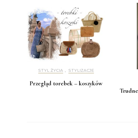
STYL ŻYCIA
,
STYLIZACJE
Przegląd torebek – koszyków
Trudne 