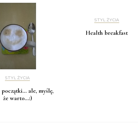
STYL ŻYCIA
Health breakfast
STYL ŻYCIA
początki… ale, myślę,
że warto…:)