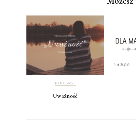
Możesz 
PODCAST
Uważność