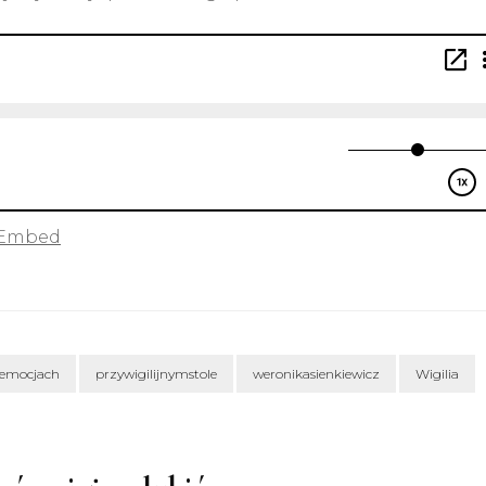
Embed
emocjach
przywigilijnymstole
weronikasienkiewicz
Wigilia