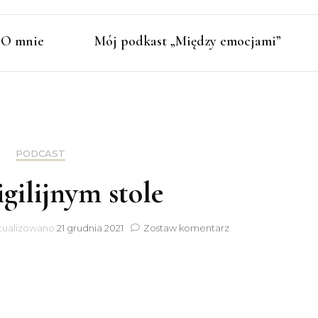
O mnie
Mój podkast „Między emocjami”
PODCAST
gilijnym stole
do
tualizowano
21 grudnia 2021
Zostaw komentarz
Przy
wigilijnym
stole