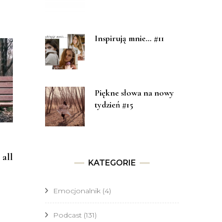
Inspirują mnie… #11
Piękne słowa na nowy
tydzień #15
 all
KATEGORIE
Emocjonalnik
(4)
Podcast
(131)