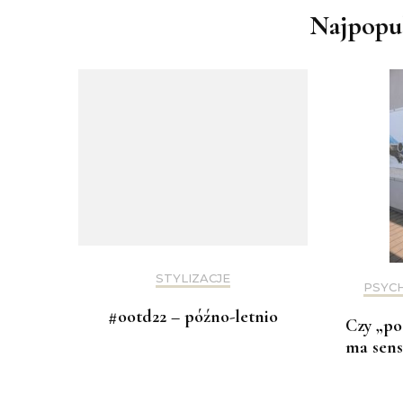
Najpopul
STYLIZACJE
PSYC
#ootd22 – późno-letnio
Czy „po
ma sens