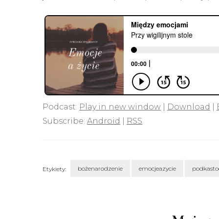
Podcast:
Play in new window
|
Download
|
Subscribe:
Android
|
RSS
bożenarodzenie
emocjeazycie
podkasto
Etykiety:
Nawigacja
wpisu