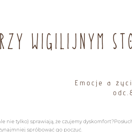
le nie tylko) sprawiają, że czujemy dyskomfort?Posłuc
zynajmniej spróbować go poczuć.