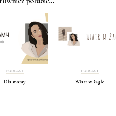
również polubić…
PODCAST
PODCAST
Dla mamy
Wiatr w żagle