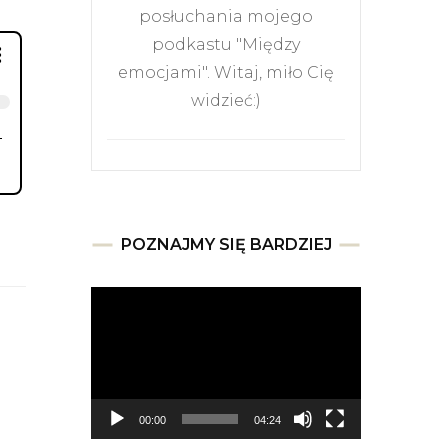
posłuchania mojego
podkastu "Między
emocjami". Witaj, miło Cię
widzieć:)
POZNAJMY SIĘ BARDZIEJ
Odtwarzacz
video
00:00
04:24