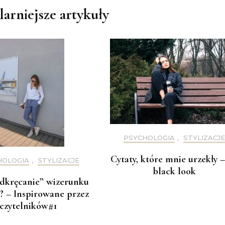
arniejsze artykuły
PSYCHOLOGIA
,
STYLIZACJE
Cytaty, które mnie urzekły –
HOLOGIA
,
STYLIZACJE
black look
dkręcanie” wizerunku
? – Inspirowane przez
czytelników#1