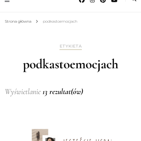
Strona główna
podkastoemocjach
ETYKIETA
podkastoemocjach
Wyświetlanie
13 rezultat(ów)