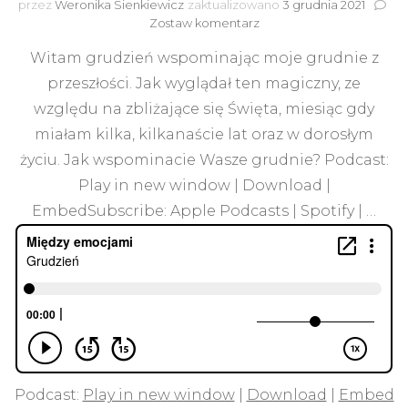
przez
Weronika Sienkiewicz
zaktualizowano
3 grudnia 2021
do
Zostaw komentarz
Grudzień
Witam grudzień wspominając moje grudnie z
przeszłości. Jak wyglądał ten magiczny, ze
względu na zbliżające się Święta, miesiąc gdy
miałam kilka, kilkanaście lat oraz w dorosłym
życiu. Jak wspominacie Wasze grudnie? Podcast:
Play in new window | Download |
EmbedSubscribe: Apple Podcasts | Spotify | …
Podcast:
Play in new window
|
Download
|
Embed