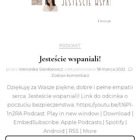
PODCAST
Jesteście wspaniali!
przez
Weronika Sienkiewicz
zaktualizowano
18 marca 2022
do
Zostaw komentarz
Jesteście
Dziękuję za Wasze piękne, dobre i pełne empatii
wspaniali!
serca. Jesteście wspaniali! Link do odcinka o
poczuciu bezpieczeństwa: https://youtu.be/t16PI-
1n2RA Podcast: Play in new window | Download |
EmbedSubscribe: Apple Podcasts | Spotify |
Android | RSS | More