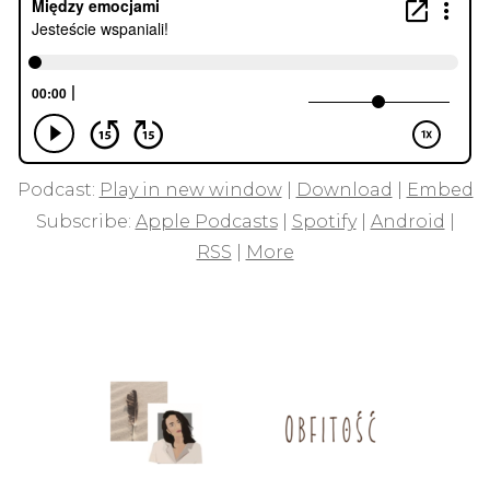
Podcast:
Play in new window
|
Download
|
Embed
Subscribe:
Apple Podcasts
|
Spotify
|
Android
|
RSS
|
More