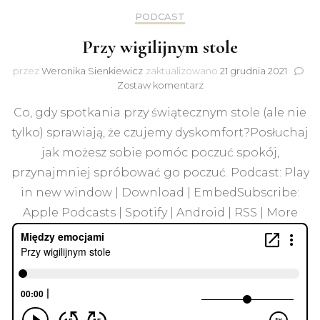
PODCAST
Przy wigilijnym stole
przez
Weronika Sienkiewicz
zaktualizowano
21 grudnia 2021
do
Zostaw komentarz
Przy
Co, gdy spotkania przy świątecznym stole (ale nie
wigilijnym
stole
tylko) sprawiają, że czujemy dyskomfort?Posłuchaj
jak możesz sobie pomóc poczuć spokój,
przynajmniej spróbować go poczuć. Podcast: Play
in new window | Download | EmbedSubscribe:
Apple Podcasts | Spotify | Android | RSS | More