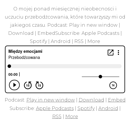
Przebodźcowana
O mojej ponad miesięcznej nieobecności i
uczuciu przebodźcowania, które towarzyszy mi od
jakiegoś czasu. Podcast: Play in new window |
Download | EmbedSubscribe: Apple Podcasts |
Spotify | Android | RSS | More
Podcast:
Play in new window
|
Download
|
Embed
Subscribe:
Apple Podcasts
|
Spotify
|
Android
|
RSS
|
More