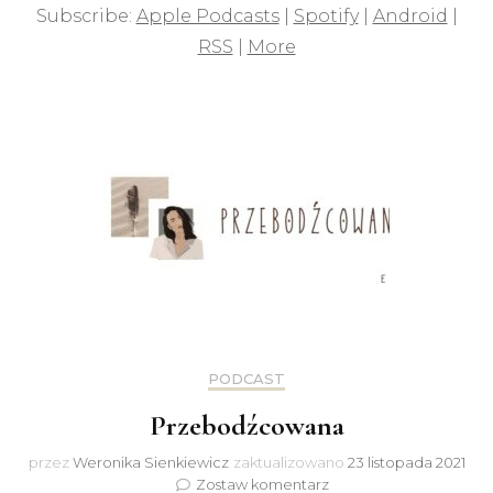
Subscribe:
Apple Podcasts
|
Spotify
|
Android
|
RSS
|
More
PODCAST
Przebodźcowana
przez
Weronika Sienkiewicz
zaktualizowano
23 listopada 2021
do
Zostaw komentarz