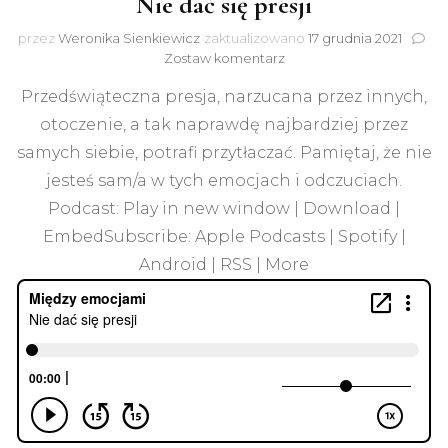
Nie dać się presji
przez
Weronika Sienkiewicz
zaktualizowano
17 grudnia 2021
do
Zostaw komentarz
Nie
Przedświąteczna presja, narzucana przez innych,
dać
się
otoczenie, a tak naprawdę najbardziej przez
presji
samych siebie, potrafi przytłaczać. Pamiętaj, że nie
jesteś sam/a w tych emocjach i odczuciach.
Podcast: Play in new window | Download |
EmbedSubscribe: Apple Podcasts | Spotify |
Android | RSS | More