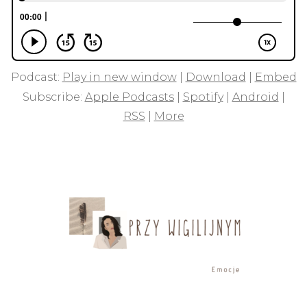
Podcast:
Play in new window
|
Download
|
Embed
Subscribe:
Apple Podcasts
|
Spotify
|
Android
|
RSS
|
More