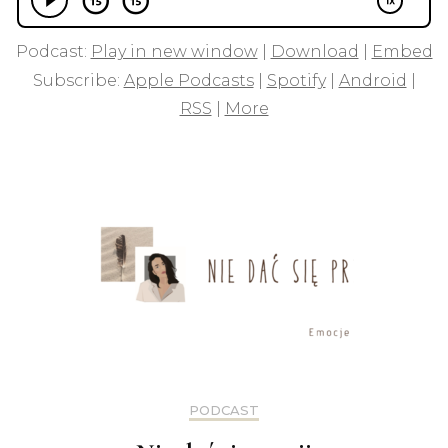
Podcast:
Play in new window
|
Download
|
Embed
Subscribe:
Apple Podcasts
|
Spotify
|
Android
|
RSS
|
More
PODCAST