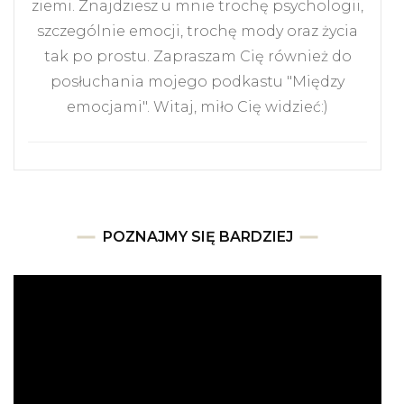
ziemi. Znajdziesz u mnie trochę psychologii,
szczególnie emocji, trochę mody oraz życia
tak po prostu. Zapraszam Cię również do
posłuchania mojego podkastu "Między
emocjami". Witaj, miło Cię widzieć:)
POZNAJMY SIĘ BARDZIEJ
Odtwarzacz
video