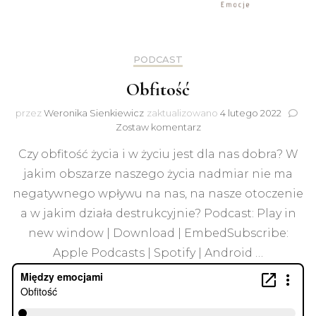
PODCAST
Obfitość
przez
Weronika Sienkiewicz
zaktualizowano
4 lutego 2022
do
Zostaw komentarz
Obfitość
Czy obfitość życia i w życiu jest dla nas dobra? W
jakim obszarze naszego życia nadmiar nie ma
negatywnego wpływu na nas, na nasze otoczenie
a w jakim działa destrukcyjnie? Podcast: Play in
new window | Download | EmbedSubscribe:
Apple Podcasts | Spotify | Android …