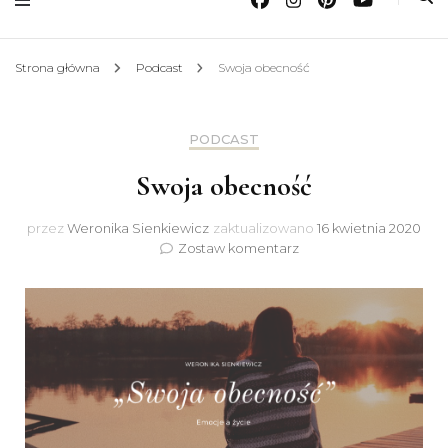
Strona główna
Podcast
Swoja obecność
PODCAST
Swoja obecność
przez
Weronika Sienkiewicz
zaktualizowano
16 kwietnia 2020
do
Zostaw komentarz
Swoja
obecność