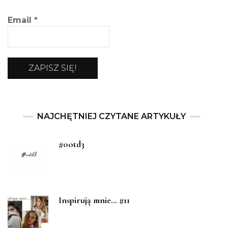
Email
*
NAJCHĘTNIEJ CZYTANE ARTYKUŁY
#ootd3
Inspirują mnie… #11