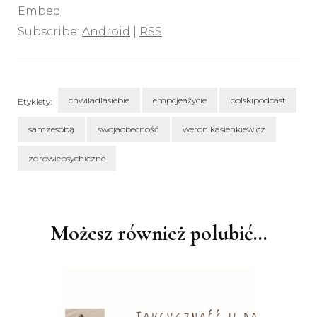
Embed
Subscribe:
Android
|
RSS
chwiladlasiebie
empcjeażycie
polskipodcast
Etykiety:
samzesobą
swojaobecność
weronikasienkiewicz
zdrowiepsychiczne
Nawigacja
wpisu
Możesz również polubić…