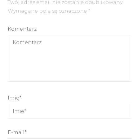
Twój adres email nie zostanie opublikowany.
Wymagane pola są oznaczone
*
Komentarz
Imię
*
E-mail
*