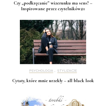
Czy „podkręcanie” wizerunku ma sens? –
Inspirowane przez czytelników#1
PSYCHOLOGIA
,
STYLIZACJE
Cytaty, które mnie urzekły – all black look