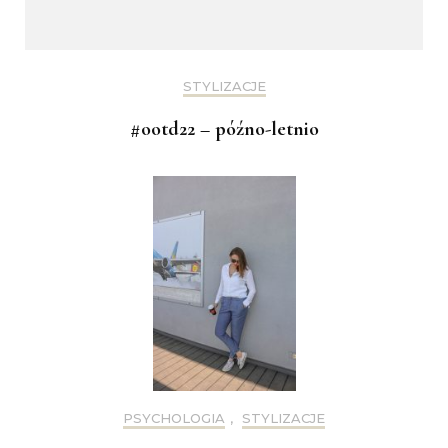
STYLIZACJE
#ootd22 – późno-letnio
PSYCHOLOGIA
,
STYLIZACJE