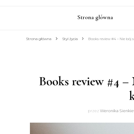
Strona główna
Strona główna
Styl życia
Books review #4 – Nie bój s
Books review #4 – N
przez
Weronika Sienkie