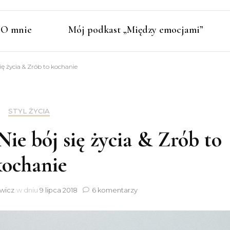
O mnie
Mój podkast „Między emocjami”
ię życia & Zrób to kochanie
STYL ŻYCIA
ie bój się życia & Zrób to
kochanie
do
wicz
w dniu
9 lipca 2018
6 komentarzy
Books
review
#4