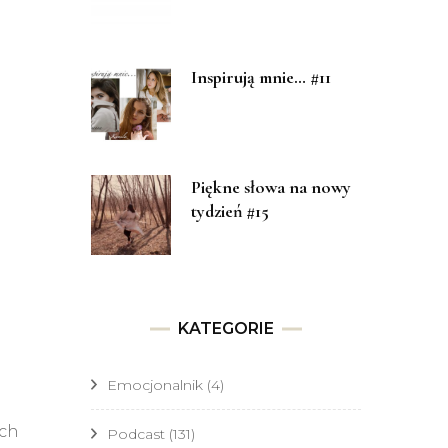
Inspirują mnie… #11
Piękne słowa na nowy
tydzień #15
KATEGORIE
Emocjonalnik
(4)
ich
Podcast
(131)