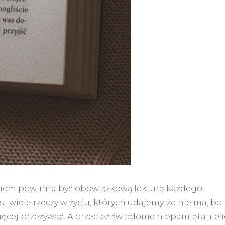
em powinna być obowiązkową lekturę każdego
t wiele rzeczy w życiu, których udajemy, że nie ma, bo
ięcej przeżywać. A przecież świadome niepamiętanie 