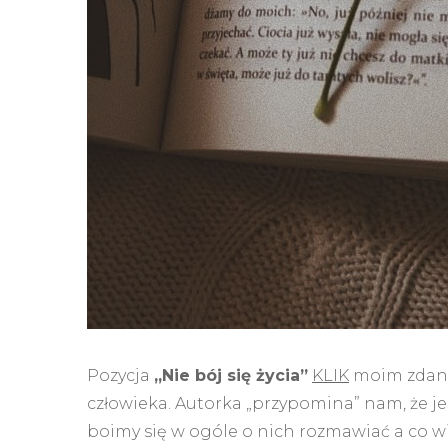
Pozycja
„Nie bój się życia”
KLIK
moim zdani
człowieka. Autorka „przypomina” nam, że jes
boimy się w ogóle o nich rozmawiać a co w