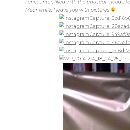
I encounter, filled with the unusual mood aft
Meanwhile, I leave you with pictures