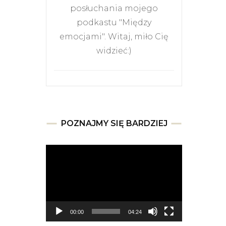
posłuchania mojego
podkastu "Między
emocjami". Witaj, miło Cię
widzieć:)
POZNAJMY SIĘ BARDZIEJ
Odtwarzacz
video
00:00
04:24