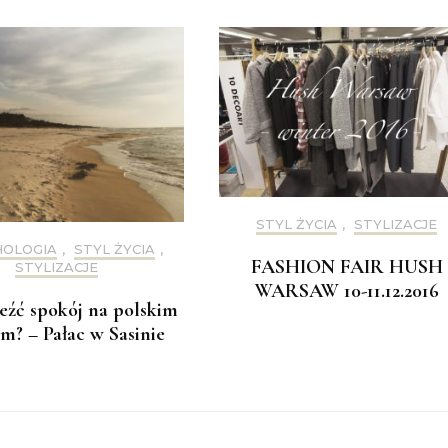
STYL ŻYCIA
,
STYLIZACJE
HOLOGIA
,
STYL ŻYCIA
,
FASHION FAIR HUSH
STYLIZACJE
WARSAW 10-11.12.2016
leźć spokój na polskim
m? – Pałac w Sasinie