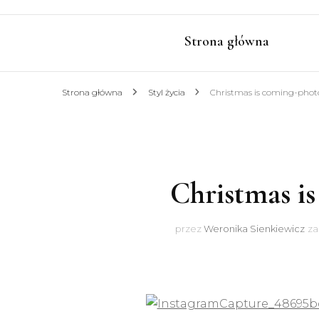
Strona główna
Strona główna
Styl życia
Christmas is coming-phot
Christmas i
przez
Weronika Sienkiewicz
za