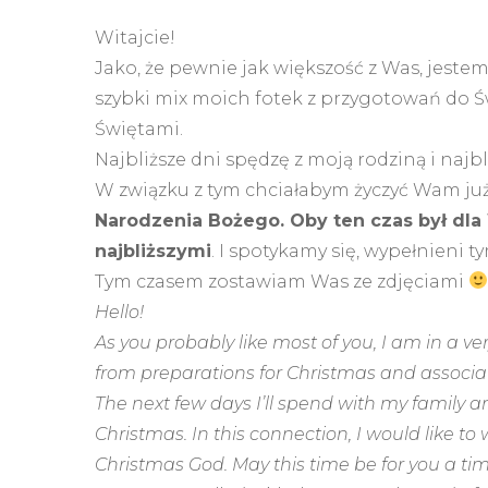
Witajcie!
Jako, że pewnie jak większość z Was, jest
szybki mix moich fotek z przygotowań do Ś
Świętami.
Najbliższe dni spędzę z moją rodziną i najb
W związku z tym chciałabym życzyć Wam już
Narodzenia Bożego. Oby ten czas był dla 
najbliższymi
. I spotykamy się, wypełnieni 
Tym czasem zostawiam Was ze zdjęciami
Hello!
As you probably like most of you, I am in a ve
from preparations for Christmas and associa
The next few days I’ll spend with my family a
Christmas. In this connection, I would like 
Christmas God. May this time be for you a tim