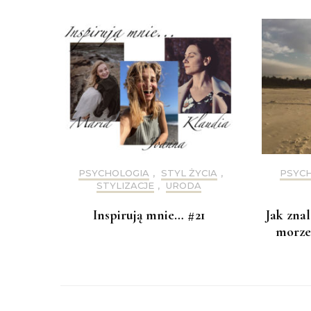
PSYCHOLOGIA
,
STYL ŻYCIA
,
PSYC
STYLIZACJE
,
URODA
Inspirują mnie… #21
Jak zna
morze