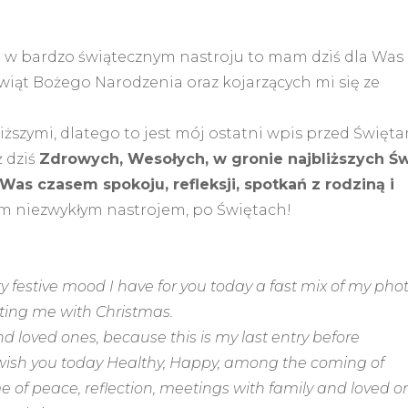
em w bardzo świątecznym nastroju to mam dziś dla Was
wiąt Bożego Narodzenia oraz kojarzących mi się ze
liższymi, dlatego to jest mój ostatni wpis przed Święta
 dziś
Zdrowych, Wesołych, w gronie najbliższych Św
Was czasem spokoju, refleksji, spotkań z rodziną i
tym niezwykłym nastrojem, po Świętach!
ry festive mood I have for you today a fast mix of my pho
ting me with Christmas.
nd loved ones, because this is my last entry before
to wish you today Healthy, Happy, among the coming of
e of peace, reflection, meetings with family and loved o