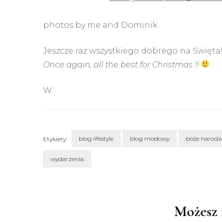
photos by me and Dominik
Jeszcze raz wszystkiego dobrego na Święta
Once again, all the best for Christmas !!
W.
blog lifestyle
blog modowy
boże narodz
Etykiety:
wydarzenia
Nawigacja
wpisu
Możesz 