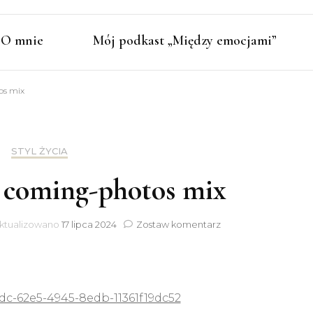
O mnie
Mój podkast „Między emocjami”
os mix
STYL ŻYCIA
s coming-photos mix
do
ktualizowano
17 lipca 2024
Zostaw komentarz
Christmas
is
coming-
photos
mix