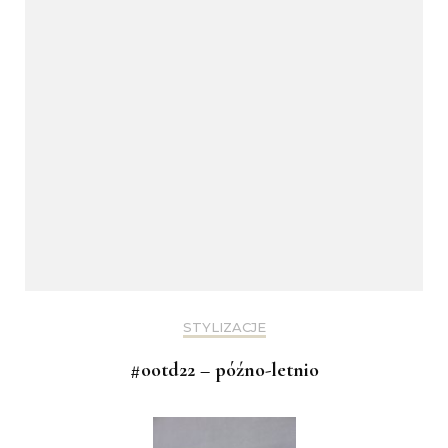
STYLIZACJE
#ootd22 – późno-letnio