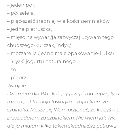
– jeden por,
– pół selera,
– pięć-sześć średniej wielkości ziemniaków,
– jedna pietruszka,
– mięso na wywar /ja zazwyczaj używam tego
chudszego-kurczak, indyk/,
– mozzarella /jedno małe opakowanie-kulka/,
– 3 łyżki jogurtu naturalnego,
– sól,
– pieprz.
Witajcie,
Dziś mam dla Was kolejny przepis na zupkę, tym
razem jest to moja faworyta – zupa krem ze
szpinaku. Muszę się Wam przyznać, że kiedyś nie
przepadałam za szpinakiem. Nie wiem jak Wy,
ale ja miałam kilka takich składników, potraw z