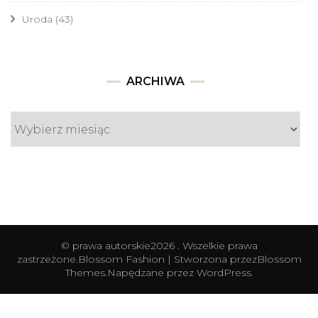
Uroda
(43)
Archiwa
ARCHIWA
© prawa autorskie2026
. Wszelkie prawa
zastrzeżone.
Blossom Fashion | Stworzona przez
Blossom
Themes
.Napędzane przez
WordPress
.