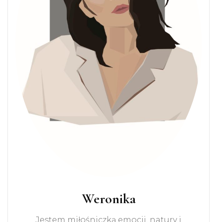
Weronika
Jestem miłośniczką emocji, natury i