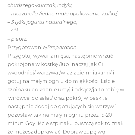
chudszego-kurczak, indyk/,
– mozzarella /jedno małe opakowanie-kulka/,
– 3 łyżki jogurtu naturalnego,
– sól,
– pieprz.
Przygotowanie/
Preparation
:
Przygotuj wywar z mięsa, następnie wrzuć
pokrojone w kostkę /lub inaczej jak Ci
wygodniej/ warzywa /wraz z ziemniakami/ i
gotuj na małym ogniu do miękkości. Liście
szpinaku dokładnie umyj i odsącz/ja to robię w
'wirówce’ do sałat/ oraz pokrój w paski, a
następnie dodaj do gotujących się warzyw i
pozostaw tak na małym ogniu przez 15-20
minut. Gdy liście szpinaku puszczą sok to znak,
że możesz doprawiać. Dopraw zupę wg