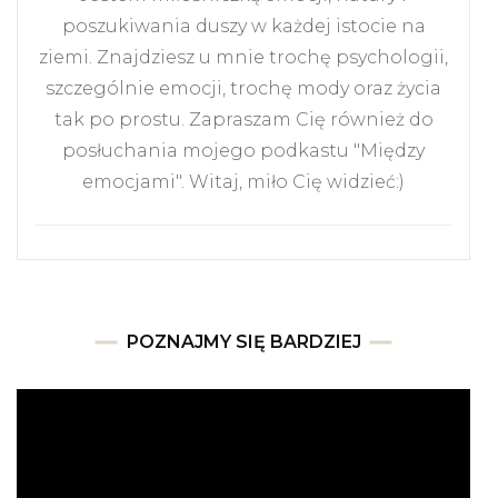
poszukiwania duszy w każdej istocie na
ziemi. Znajdziesz u mnie trochę psychologii,
szczególnie emocji, trochę mody oraz życia
tak po prostu. Zapraszam Cię również do
posłuchania mojego podkastu "Między
emocjami". Witaj, miło Cię widzieć:)
POZNAJMY SIĘ BARDZIEJ
Odtwarzacz
video