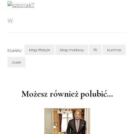
W.
blog lifestyle
blog modowy
fit
kuchnia
Etykiety:
zupa
Nawigacja
wpisu
Możesz również polubić…