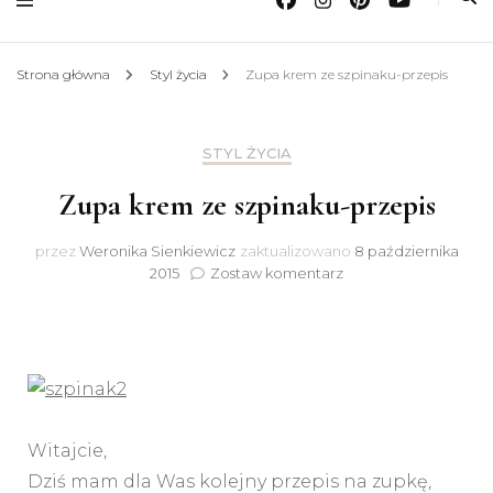
Strona główna
Styl życia
Zupa krem ze szpinaku-przepis
STYL ŻYCIA
Zupa krem ze szpinaku-przepis
przez
Weronika Sienkiewicz
zaktualizowano
8 października
do
2015
Zostaw komentarz
Zupa
krem
ze
szpinaku-
przepis
Witajcie,
Dziś mam dla Was kolejny przepis na zupkę,