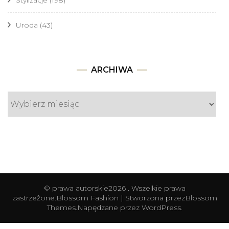
Uroda
(43)
Archiwa
ARCHIWA
© prawa autorskie2026
. Wszelkie prawa
zastrzeżone.
Blossom Fashion | Stworzona przez
Blossom
Themes
.Napędzane przez
WordPress
.