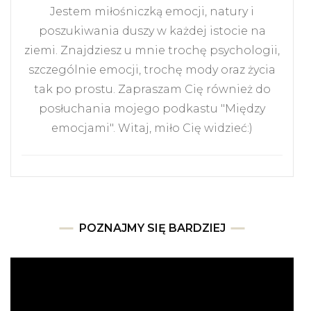
Jestem miłośniczką emocji, natury i
poszukiwania duszy w każdej istocie na
ziemi. Znajdziesz u mnie trochę psychologii,
szczególnie emocji, trochę mody oraz życia
tak po prostu. Zapraszam Cię również do
posłuchania mojego podkastu "Między
emocjami". Witaj, miło Cię widzieć:)
POZNAJMY SIĘ BARDZIEJ
Odtwarzacz
video