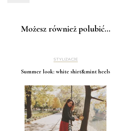
Nawigacja
wpisu
Możesz również polubić…
STYLIZACJE
Summer look: white shirt&mint heels