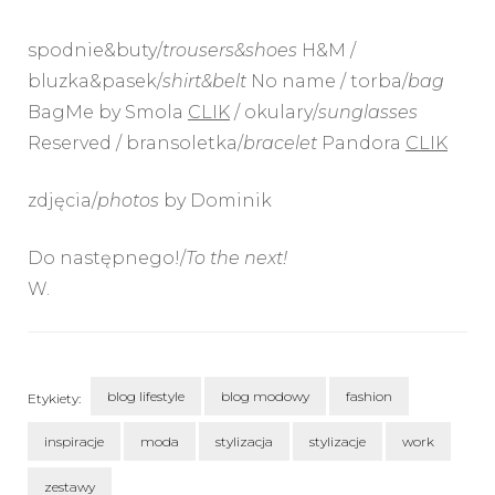
spodnie&buty/
trousers&shoes
H&M /
bluzka&pasek/
shirt&belt
No name / torba/
bag
BagMe by Smola
CLIK
/ okulary/
sunglasses
Reserved / bransoletka/
bracelet
Pandora
CLIK
zdjęcia/
photos
by Dominik
Do następnego!/
To the next!
W.
blog lifestyle
blog modowy
fashion
Etykiety:
inspiracje
moda
stylizacja
stylizacje
work
zestawy